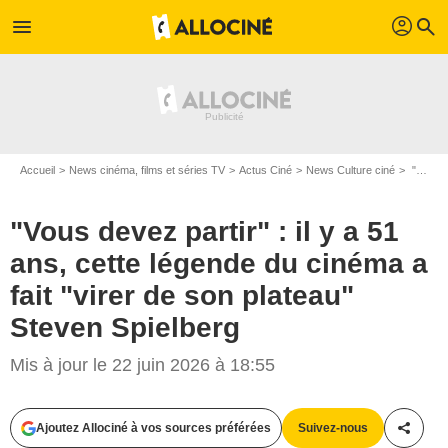
profil
menu
search
Accueil
News cinéma, films et séries TV
Actus Ciné
News Culture ciné
"Vous devez partir" : il y a 51 ans, cette légende du cinéma a fait "virer de son plateau" Steven Spielberg
"Vous devez partir" : il y a 51
ans, cette légende du cinéma a
fait "virer de son plateau"
Steven Spielberg
Mis à jour le 22 juin 2026 à 18:55
Ajoutez Allociné à vos sources préférées
Suivez-nous
Partag