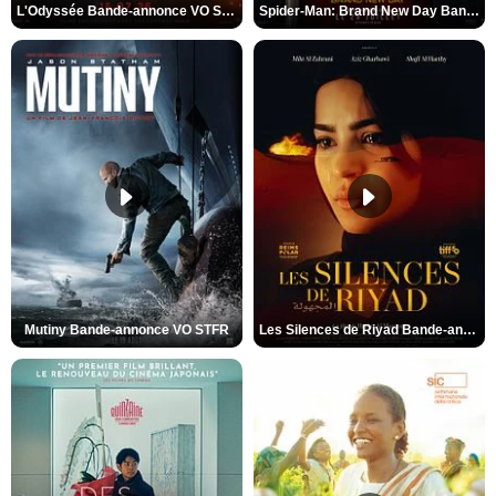
L'Odyssée Bande-annonce VO STFR
Spider-Man: Brand New Day Bande-annonce VO STFR
Mutiny Bande-annonce VO STFR
Les Silences de Riyad Bande-annonce VO STFR