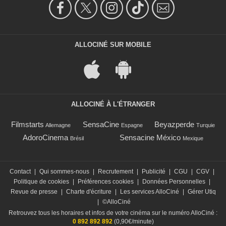
ALLOCINÉ SUR MOBILE
ALLOCINÉ À L'ÉTRANGER
Filmstarts
SensaCine
Beyazperde
Allemagne
Espagne
Turquie
AdoroCinema
Sensacine México
Brésil
Mexique
Contact
|
Qui sommes-nous
|
Recrutement
|
Publicité
|
CGU
|
CGV
|
Politique de cookies
|
Préférences cookies
|
Données Personnelles
|
Revue de presse
|
Charte d'écriture
|
Les services AlloCiné
|
Gérer Utiq
|
©AlloCiné
Retrouvez tous les horaires et infos de votre cinéma sur le numéro AlloCiné :
0 892 892 892
(0,90€/minute)