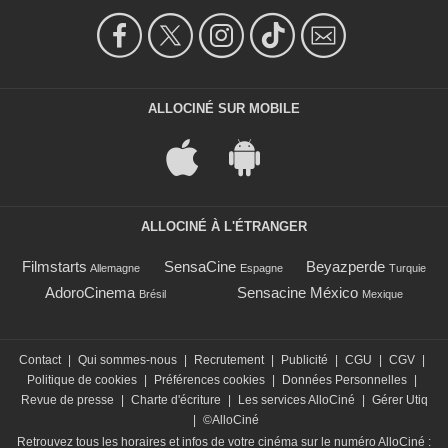
ALLOCINÉ SUR MOBILE
ALLOCINÉ À L'ÉTRANGER
Filmstarts
SensaCine
Beyazperde
Allemagne
Espagne
Turquie
AdoroCinema
Sensacine México
Brésil
Mexique
Contact
|
Qui sommes-nous
|
Recrutement
|
Publicité
|
CGU
|
CGV
|
Politique de cookies
|
Préférences cookies
|
Données Personnelles
|
Revue de presse
|
Charte d'écriture
|
Les services AlloCiné
|
Gérer Utiq
|
©AlloCiné
Retrouvez tous les horaires et infos de votre cinéma sur le numéro AlloCiné :