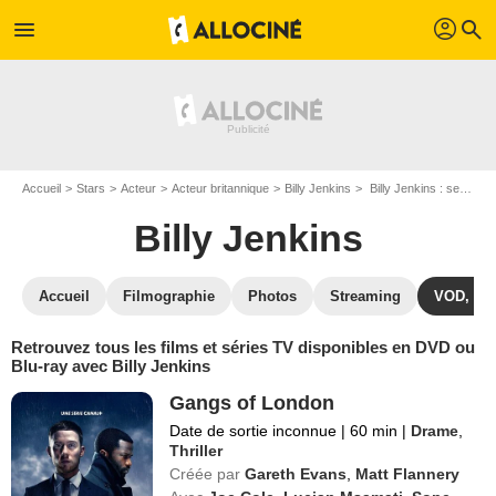
profil
menu
search
Accueil
Stars
Acteur
Acteur britannique
Billy Jenkins
Billy Jenkins : ses Blu-Ray, DVD, VOD, SVOD
Billy Jenkins
Accueil
Filmographie
Photos
Streaming
VOD, DV
Retrouvez tous les films et séries TV disponibles en DVD ou
Blu-ray avec Billy Jenkins
Gangs of London
Date de sortie inconnue
|
60 min
|
Drame
,
Thriller
Créée par
Gareth Evans
,
Matt Flannery