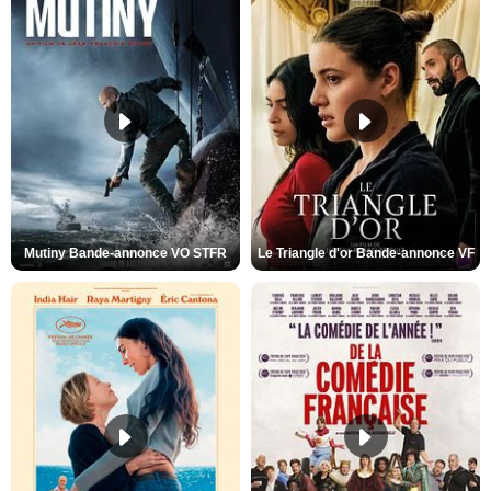
Mutiny Bande-annonce VO STFR
Le Triangle d'or Bande-annonce VF