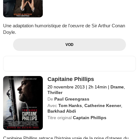
Une adaptation humoristique de l'oeuvre de Sir Arthur Conan
Doyle.
VOD
Capitaine Phillips
20 novembre 2013
|
2h 14min
|
Drame
,
Thriller
De
Paul Greengrass
Avec
Tom Hanks
,
Catherine Keener
,
Barkhad Abdi
Titre original
Captain Phillips
Capitaine Phillips retrace l’histoire vraie de la prise d’otages du