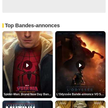
Top Bandes-annonces
Spider-Man: Brand New Day Bande-annonce VO STFR
L'Odyssée Bande-annonce VO STFR