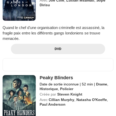
Avec
Joe Cole
,
Lucian Msamati
,
Sope
Dirisu
Quand le chef d'une organisation criminelle est assassiné, la
fragile paix entre les différents gangs londoniens se trouve
menacée.
DVD
Peaky Blinders
Date de sortie inconnue
|
52 min
|
Drame
,
Historique
,
Policier
Créée par
Steven Knight
Avec
Cillian Murphy
,
Natasha O'Keeffe
,
Paul Anderson