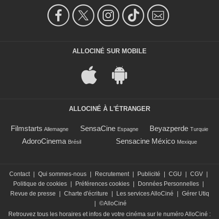
ALLOCINÉ SUR MOBILE
ALLOCINÉ À L'ÉTRANGER
Filmstarts
SensaCine
Beyazperde
Allemagne
Espagne
Turquie
AdoroCinema
Sensacine México
Brésil
Mexique
Contact
|
Qui sommes-nous
|
Recrutement
|
Publicité
|
CGU
|
CGV
|
Politique de cookies
|
Préférences cookies
|
Données Personnelles
|
Revue de presse
|
Charte d'écriture
|
Les services AlloCiné
|
Gérer Utiq
|
©AlloCiné
Retrouvez tous les horaires et infos de votre cinéma sur le numéro AlloCiné :