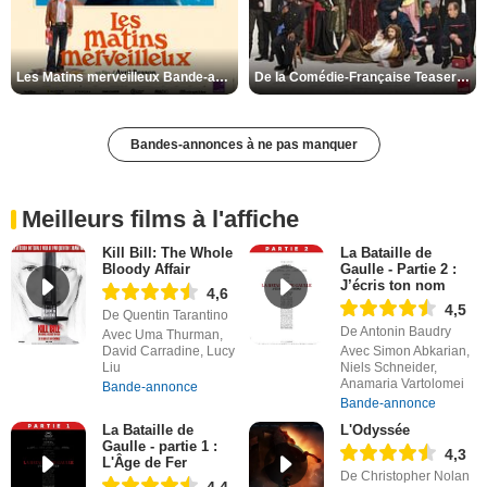
Les Matins merveilleux Bande-annonce VF
De la Comédie-Française Teaser VF
Bandes-annonces à ne pas manquer
Meilleurs films à l'affiche
Kill Bill: The Whole
La Bataille de
Bloody Affair
Gaulle - Partie 2 :
J’écris ton nom
4,6
4,5
De Quentin Tarantino
De Antonin Baudry
Avec Uma Thurman,
David Carradine, Lucy
Avec Simon Abkarian,
Liu
Niels Schneider,
Anamaria Vartolomei
Bande-annonce
Bande-annonce
La Bataille de
L'Odyssée
Gaulle - partie 1 :
4,3
L'Âge de Fer
De Christopher Nolan