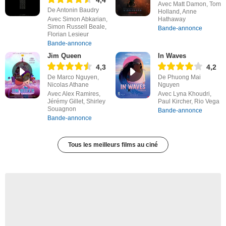
4,4
Avec Matt Damon, Tom
De Antonin Baudry
Holland, Anne
Avec Simon Abkarian,
Hathaway
Simon Russell Beale,
Bande-annonce
Florian Lesieur
Bande-annonce
Jim Queen
In Waves
4,3
4,2
De Marco Nguyen,
De Phuong Mai
Nicolas Athane
Nguyen
Avec Alex Ramires,
Avec Lyna Khoudri,
Jérémy Gillet, Shirley
Paul Kircher, Rio Vega
Souagnon
Bande-annonce
Bande-annonce
Tous les meilleurs films au ciné