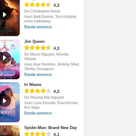
4,3
De Christopher Nolan
Avec Matt Damon, Tom Holland,
Anne Hathaway
Bande-annonce
Jim Queen
4,3
De Marco Nguyen, Nicolas
Athane
Avec Alex Ramires, Jérémy Gillet,
Shirley Souagnon
Bande-annonce
In Waves
4,2
De Phuong Mai Nguyen
Avec Lyna Khoudri, Paul Kircher,
Rio Vega
Bande-annonce
Spider-Man: Brand New Day
4,1