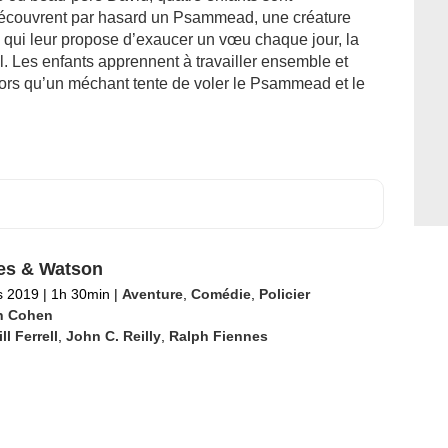
 découvrent par hasard un Psammead, une créature
, qui leur propose d’exaucer un vœu chaque jour, la
. Les enfants apprennent à travailler ensemble et
ors qu’un méchant tente de voler le Psammead et le
es & Watson
s 2019
|
1h 30min
|
Aventure
,
Comédie
,
Policier
n Cohen
ll Ferrell
,
John C. Reilly
,
Ralph Fiennes