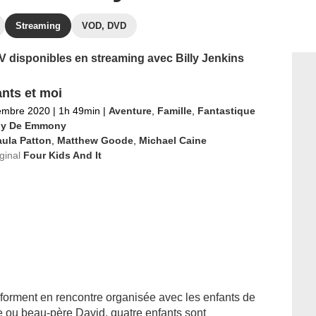
Streaming
VOD, DVD
TV disponibles en streaming avec Billy Jenkins
ants et moi
embre 2020
|
1h 49min
|
Aventure
,
Famille
,
Fantastique
y De Emmony
ula Patton
,
Matthew Goode
,
Michael Caine
iginal
Four Kids And It
forment en rencontre organisée avec les enfants de
ce ou beau-père David, quatre enfants sont