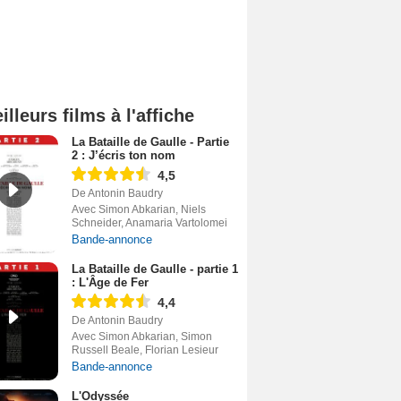
illeurs films à l'affiche
La Bataille de Gaulle - Partie
2 : J’écris ton nom
4,5
De Antonin Baudry
Avec Simon Abkarian, Niels
Schneider, Anamaria Vartolomei
Bande-annonce
La Bataille de Gaulle - partie 1
: L'Âge de Fer
4,4
De Antonin Baudry
Avec Simon Abkarian, Simon
Russell Beale, Florian Lesieur
Bande-annonce
L'Odyssée