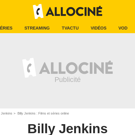
ÉRIES
STREAMING
TVACTU
VIDÉOS
VOD
y Jenkins
Billy Jenkins : Films et séries online
Billy Jenkins