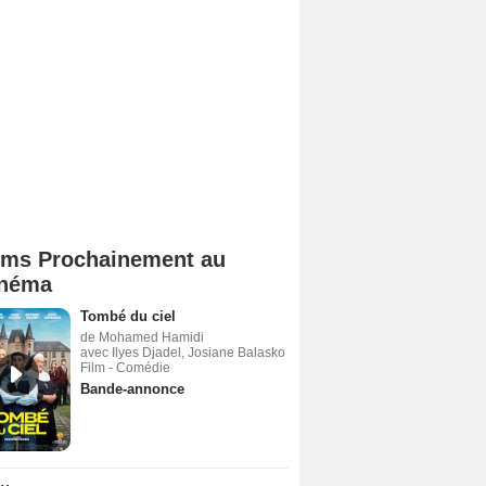
lms Prochainement au
néma
Tombé du ciel
de Mohamed Hamidi
avec Ilyes Djadel, Josiane Balasko
Film - Comédie
Bande-annonce