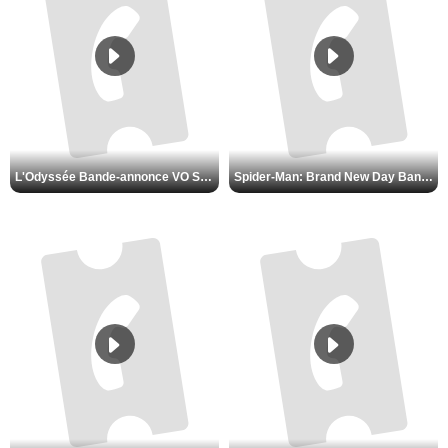
L'Odyssée Bande-annonce VO STFR
Spider-Man: Brand New Day Bande-annonce VO STFR