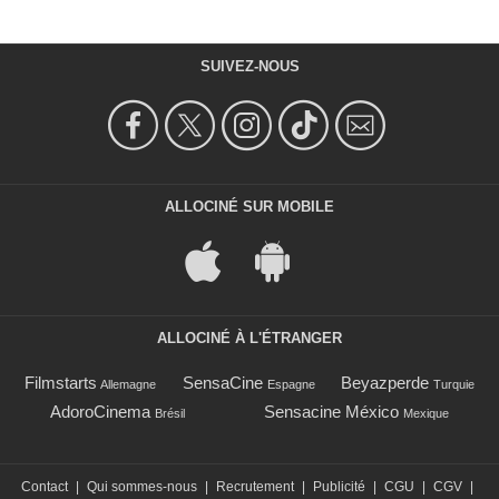
SUIVEZ-NOUS
ALLOCINÉ SUR MOBILE
ALLOCINÉ À L'ÉTRANGER
Filmstarts
SensaCine
Beyazperde
Allemagne
Espagne
Turquie
AdoroCinema
Sensacine México
Brésil
Mexique
Contact
|
Qui sommes-nous
|
Recrutement
|
Publicité
|
CGU
|
CGV
|