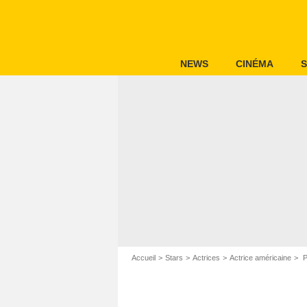
NEWS
CINÉMA
S
Accueil
Stars
Actrices
Actrice américaine
P