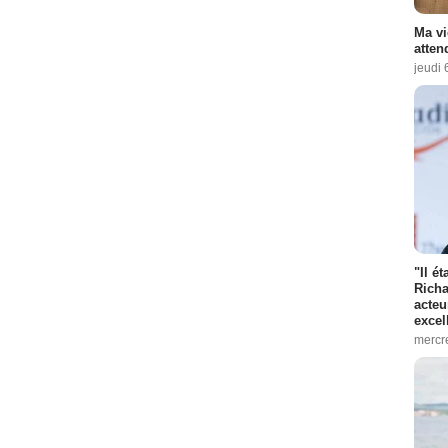
Ma vi
atten
jeudi 
"Il é
Richa
acteu
excel
mercr