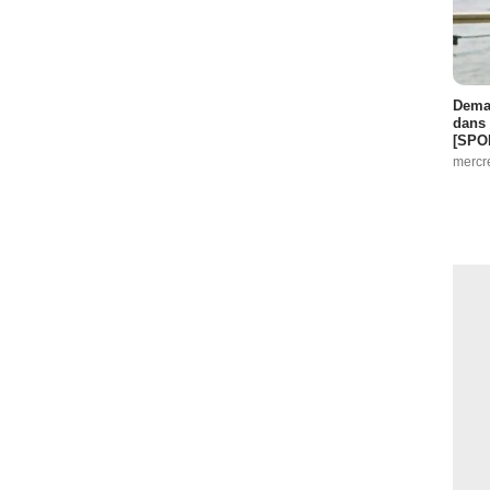
Demai
dans 
[SPO
mercr