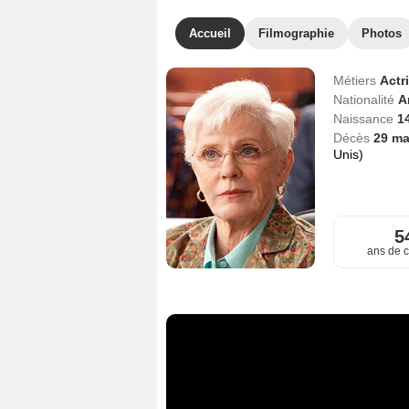
Accueil
Filmographie
Photos
Métiers
Actr
Nationalité
A
Naissance
1
Décès
29 ma
Unis)
5
ans de c