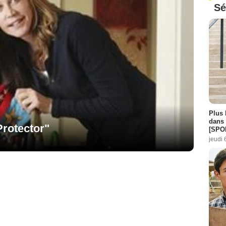
Sé
Plus 
dans 
Protector"
[SPO
jeudi 