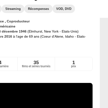
Streaming
Récompenses
VOD, DVD
ice
,
Coproducteur
méricaine
4 décembre 1946
(Elmhurst, New York - Etats-Unis)
rs 2016
à l'age de 69 ans (Coeur d'Alene, Idaho - Etats-
4
35
1
arrière
films et séries tournés
prix