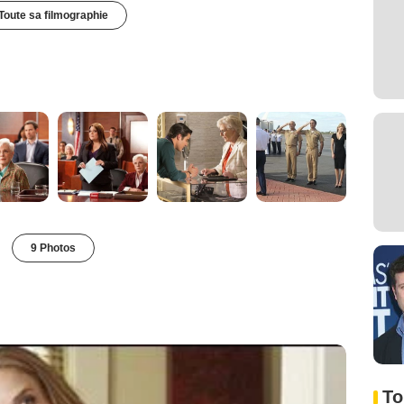
Toute sa filmographie
9 Photos
To