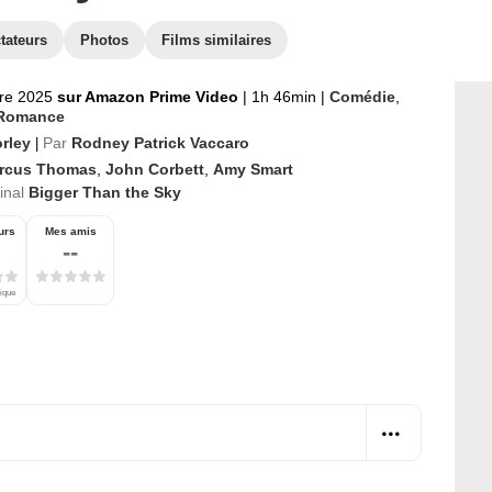
tateurs
Photos
Films similaires
re 2025
sur Amazon Prime Video
|
1h 46min
|
Comédie
,
Romance
orley
Par
Rodney Patrick Vaccaro
|
rcus Thomas
,
John Corbett
,
Amy Smart
ginal
Bigger Than the Sky
urs
Mes amis
--
tique