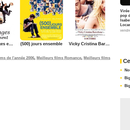
Virée
pop d
Isabe
Loca
vendr
Quatre mariages et un enterrement
(500) jours ensemble
Vicky Cristina Barcelona
ilms de l'année 2006
,
Meilleurs films Romance
,
Meilleurs films
Ce
No
Bi
Bi