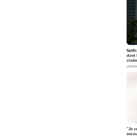
Netfl
dont 
ciném
vendr
"Je c
secou