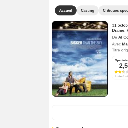
Accueil
Casting
Critiques spec
31 octob
Drame
,
De
Al C
Avec
Ma
Titre ori
Spectate
2,5
3 notes, 1 cri