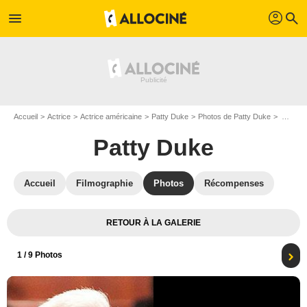
profil
menu
search
Accueil
Actrice
Actrice américaine
Patty Duke
Photos de Patty Duke
Affiche Patty Duke
Patty Duke
Accueil
Filmographie
Photos
Récompenses
RETOUR À LA GALERIE
1
/ 9 Photos