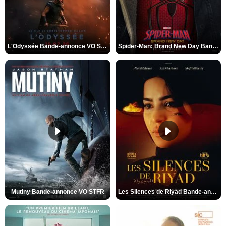
L'Odyssée Bande-annonce VO STFR
Spider-Man: Brand New Day Bande-annonce VO STFR
Mutiny Bande-annonce VO STFR
Les Silences de Riyad Bande-annonce VO STFR