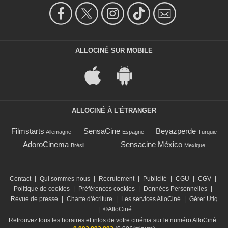
ALLOCINÉ SUR MOBILE
ALLOCINÉ À L'ÉTRANGER
Filmstarts
SensaCine
Beyazperde
Allemagne
Espagne
Turquie
AdoroCinema
Sensacine México
Brésil
Mexique
Contact
|
Qui sommes-nous
|
Recrutement
|
Publicité
|
CGU
|
CGV
|
Politique de cookies
|
Préférences cookies
|
Données Personnelles
|
Revue de presse
|
Charte d'écriture
|
Les services AlloCiné
|
Gérer Utiq
|
©AlloCiné
Retrouvez tous les horaires et infos de votre cinéma sur le numéro AlloCiné :