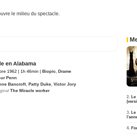
uvre le milieu du spectacle.
Me
le en Alabama
bre 1962
|
1h 46min
|
Biopic
,
Drame
hur Penn
nne Bancroft
,
Patty Duke
,
Victor Jory
iginal
The Miracle worker
2.
Le 
(vers
3.
Le
l'ann
4.
Fo