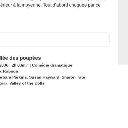
upérieur à la moyenne. Tout d’abord choquée par ce
llée des poupées
 2006
|
2h 03min
|
Comédie dramatique
k Robson
rbara Parkins
,
Susan Hayward
,
Sharon Tate
iginal
Valley of the Dolls