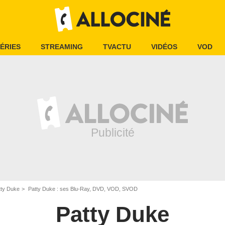
ÉRIES
STREAMING
TVACTU
VIDÉOS
VOD
tty Duke
Patty Duke : ses Blu-Ray, DVD, VOD, SVOD
Patty Duke