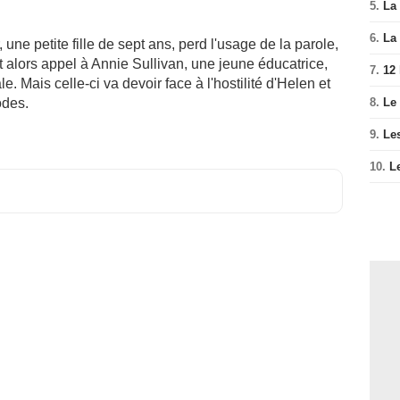
5.
La 
6.
La 
 une petite fille de sept ans, perd l'usage de la parole,
nt alors appel à Annie Sullivan, une jeune éducatrice,
7.
12
. Mais celle-ci va devoir face à l'hostilité d'Helen et
8.
Le
odes.
9.
Le
10.
L