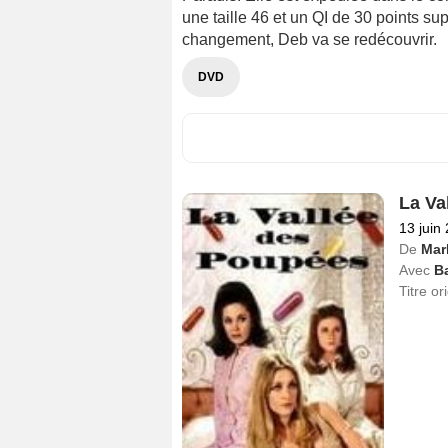
une taille 46 et un QI de 30 points s
changement, Deb va se redécouvrir.
DVD
La Va
13 juin
De
Mar
Avec
Ba
Titre or