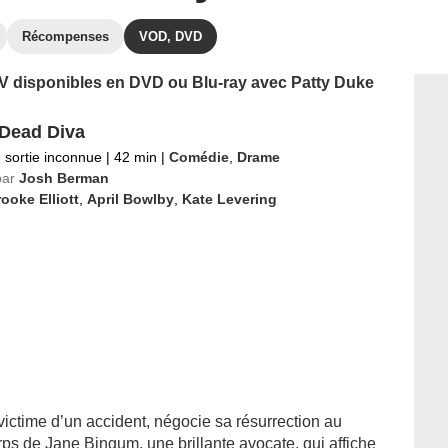
Récompenses
VOD, DVD
 TV disponibles en DVD ou Blu-ray avec Patty Duke
Dead Diva
 sortie inconnue
|
42 min
|
Comédie
,
Drame
par
Josh Berman
ooke Elliott
,
April Bowlby
,
Kate Levering
ctime d’un accident, négocie sa résurrection au
rps de Jane Bingum, une brillante avocate, qui affiche