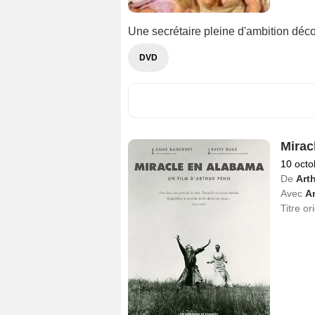
Une secrétaire pleine d'ambition déco
DVD
Mirac
10 octo
De
Art
Avec
A
Titre or