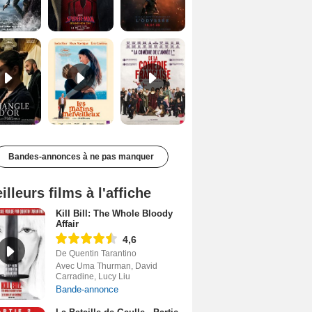
Le Triangle d'or Bande-annonce VF
Les Matins merveilleux Bande-annonce VF
De la Comédie-Française Teaser VF
Bandes-annonces à ne pas manquer
illeurs films à l'affiche
Kill Bill: The Whole Bloody
Affair
4,6
De Quentin Tarantino
Avec Uma Thurman, David
Carradine, Lucy Liu
Bande-annonce