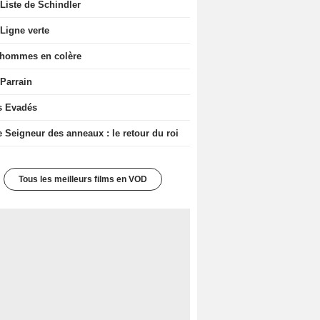
Liste de Schindler
Ligne verte
 hommes en colère
 Parrain
s Evadés
e Seigneur des anneaux : le retour du roi
Tous les meilleurs films en VOD