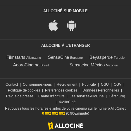
ALLOCINÉ SUR MOBILE
ALLOCINÉ À L'ÉTRANGER
Filmstarts
SensaCine
Beyazperde
Allemagne
Espagne
Turquie
AdoroCinema
Sensacine México
Brésil
Mexique
Contact
|
Qui sommes-nous
|
Recrutement
|
Publicité
|
CGU
|
CGV
|
Politique de cookies
|
Préférences cookies
|
Données Personnelles
|
Revue de presse
|
Charte d'écriture
|
Les services AlloCiné
|
Gérer Utiq
|
©AlloCiné
Retrouvez tous les horaires et infos de votre cinéma sur le numéro AlloCiné :
0 892 892 892
(0,90€/minute)