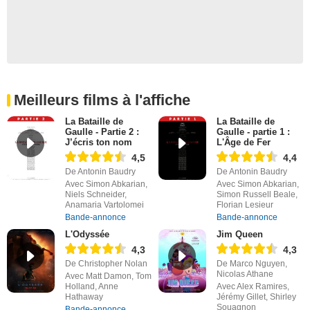
Meilleurs films à l'affiche
La Bataille de
La Bataille de
Gaulle - Partie 2 :
Gaulle - partie 1 :
J’écris ton nom
L'Âge de Fer
4,5
4,4
De Antonin Baudry
De Antonin Baudry
Avec Simon Abkarian,
Avec Simon Abkarian,
Niels Schneider,
Simon Russell Beale,
Anamaria Vartolomei
Florian Lesieur
Bande-annonce
Bande-annonce
L'Odyssée
Jim Queen
4,3
4,3
De Christopher Nolan
De Marco Nguyen,
Nicolas Athane
Avec Matt Damon, Tom
Holland, Anne
Avec Alex Ramires,
Hathaway
Jérémy Gillet, Shirley
Souagnon
Bande-annonce