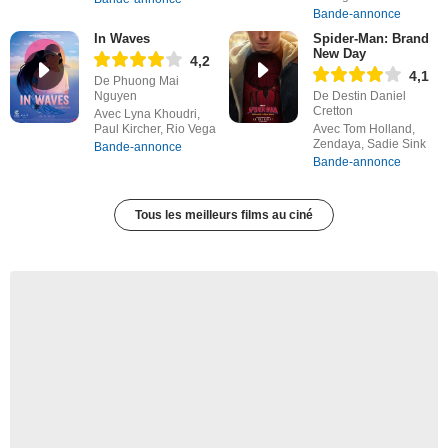
Bande-annonce
In Waves
Spider-Man: Brand
New Day
4,2
4,1
De Phuong Mai
Nguyen
De Destin Daniel
Cretton
Avec Lyna Khoudri,
Paul Kircher, Rio Vega
Avec Tom Holland,
Zendaya, Sadie Sink
Bande-annonce
Bande-annonce
Tous les meilleurs films au ciné