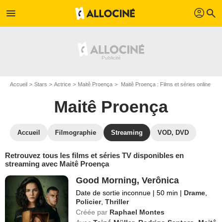
profil
menu
search
Accueil
Stars
Actrice
Maitê Proença
Maitê Proença : Films et séries online
Maitê Proença
Accueil
Filmographie
Streaming
VOD, DVD
Retrouvez tous les films et séries TV disponibles en
streaming avec Maitê Proença
Good Morning, Verônica
Date de sortie inconnue
|
50 min
|
Drame
,
Policier
,
Thriller
Créée par
Raphael Montes