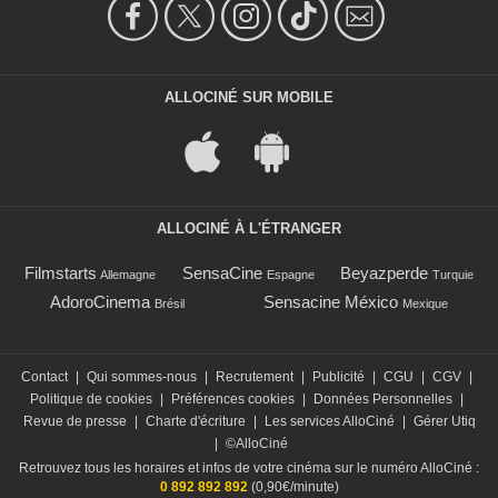
ALLOCINÉ SUR MOBILE
ALLOCINÉ À L'ÉTRANGER
Filmstarts
SensaCine
Beyazperde
Allemagne
Espagne
Turquie
AdoroCinema
Sensacine México
Brésil
Mexique
Contact
|
Qui sommes-nous
|
Recrutement
|
Publicité
|
CGU
|
CGV
|
Politique de cookies
|
Préférences cookies
|
Données Personnelles
|
Revue de presse
|
Charte d'écriture
|
Les services AlloCiné
|
Gérer Utiq
|
©AlloCiné
Retrouvez tous les horaires et infos de votre cinéma sur le numéro AlloCiné :
0 892 892 892
(0,90€/minute)