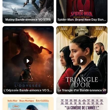
Mutiny Bande-annonce VO STFR
Spider-Man: Brand New Day Bande-annonce VO STFR
L'Odyssée Bande-annonce VO STFR
Le Triangle d'or Bande-annonce VF