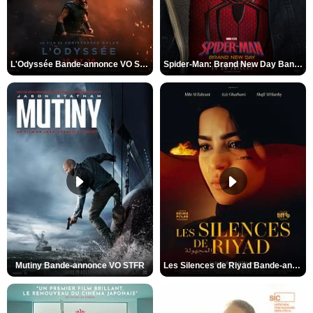
L'Odyssée Bande-annonce VO STFR
Spider-Man: Brand New Day Bande-annonce VO STFR
Mutiny Bande-annonce VO STFR
Les Silences de Riyad Bande-annonce VO STFR