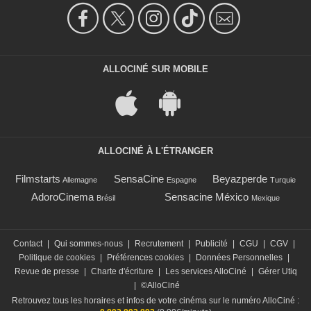
ALLOCINÉ SUR MOBILE
ALLOCINÉ À L'ÉTRANGER
Filmstarts
SensaCine
Beyazperde
Allemagne
Espagne
Turquie
AdoroCinema
Sensacine México
Brésil
Mexique
Contact
|
Qui sommes-nous
|
Recrutement
|
Publicité
|
CGU
|
CGV
|
Politique de cookies
|
Préférences cookies
|
Données Personnelles
|
Revue de presse
|
Charte d'écriture
|
Les services AlloCiné
|
Gérer Utiq
|
©AlloCiné
Retrouvez tous les horaires et infos de votre cinéma sur le numéro AlloCiné :