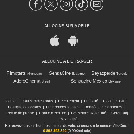
ALLOCINÉ SUR MOBILE
ALLOCINÉ À L'ÉTRANGER
Filmstarts
SensaCine
Beyazperde
Allemagne
Espagne
Turquie
AdoroCinema
Sensacine México
Brésil
Mexique
Contact
|
Qui sommes-nous
|
Recrutement
|
Publicité
|
CGU
|
CGV
|
Politique de cookies
|
Préférences cookies
|
Données Personnelles
|
Revue de presse
|
Charte d'écriture
|
Les services AlloCiné
|
Gérer Utiq
|
©AlloCiné
Retrouvez tous les horaires et infos de votre cinéma sur le numéro AlloCiné :
0 892 892 892
(0,90€/minute)