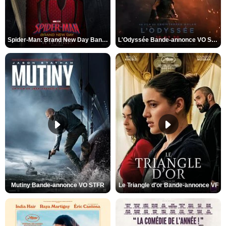
Spider-Man: Brand New Day Bande-annonce VO STFR
L'Odyssée Bande-annonce VO STFR
Mutiny Bande-annonce VO STFR
Le Triangle d'or Bande-annonce VF