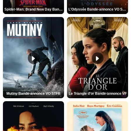
Spider-Man: Brand New Day Bande-annonce VO STFR
L'Odyssée Bande-annonce VO STFR
Mutiny Bande-annonce VO STFR
Le Triangle d'or Bande-annonce VF