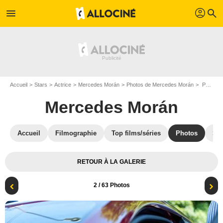
profil
menu
search
Accueil
Stars
Actrice
Mercedes Morán
Photos de Mercedes Morán
Photo Mercedes Morán
Mercedes Morán
Accueil
Filmographie
Top films/séries
Photos
St
RETOUR À LA GALERIE
2
/ 63 Photos