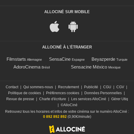
ALLOCINÉ SUR MOBILE
ALLOCINÉ À L'ÉTRANGER
Filmstarts
SensaCine
Beyazperde
Allemagne
Espagne
Turquie
AdoroCinema
Sensacine México
Brésil
Mexique
Contact
|
Qui sommes-nous
|
Recrutement
|
Publicité
|
CGU
|
CGV
|
Politique de cookies
|
Préférences cookies
|
Données Personnelles
|
Revue de presse
|
Charte d'écriture
|
Les services AlloCiné
|
Gérer Utiq
|
©AlloCiné
Retrouvez tous les horaires et infos de votre cinéma sur le numéro AlloCiné :
0 892 892 892
(0,90€/minute)