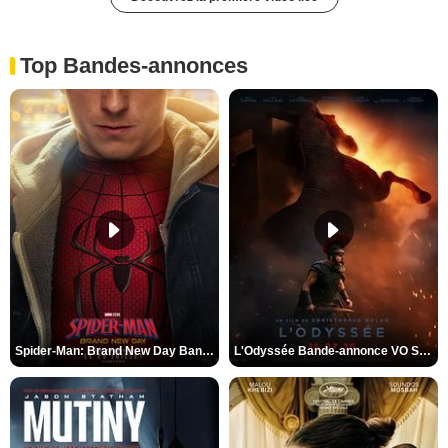
Top Bandes-annonces
Spider-Man: Brand New Day Bande-annonce VO STFR
L'Odyssée Bande-annonce VO STFR