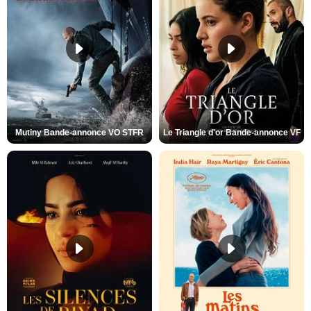
Mutiny Bande-annonce VO STFR
Le Triangle d'or Bande-annonce VF