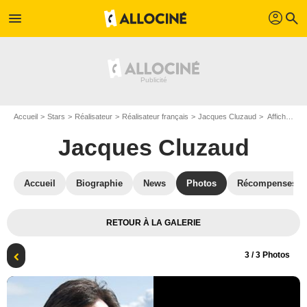
profil
menu
search
Accueil
Stars
Réalisateur
Réalisateur français
Jacques Cluzaud
Affiche Jacques Cluzaud
Jacques Cluzaud
Accueil
Biographie
News
Photos
Récompenses
RETOUR À LA GALERIE
3
/ 3 Photos