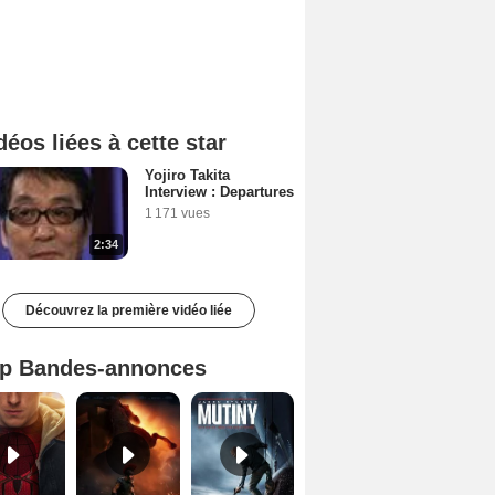
déos liées à cette star
Yojiro Takita
Interview : Departures
1 171 vues
2:34
Découvrez la première vidéo liée
p Bandes-annonces
Spider-Man: Brand New Day Bande-annonce VO STFR
L'Odyssée Bande-annonce VO STFR
Mutiny Bande-annonce VO STFR