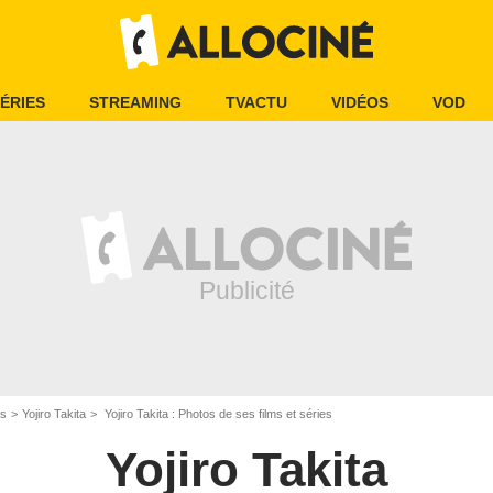
ÉRIES
STREAMING
TVACTU
VIDÉOS
VOD
is
Yojiro Takita
Yojiro Takita : Photos de ses films et séries
Yojiro Takita