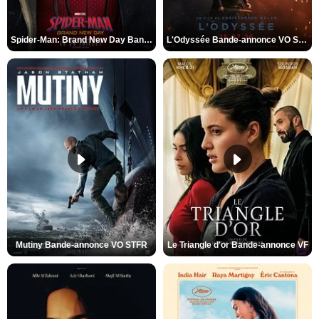
Spider-Man: Brand New Day Bande-annonce VO STFR
L'Odyssée Bande-annonce VO STFR
Mutiny Bande-annonce VO STFR
Le Triangle d'or Bande-annonce VF