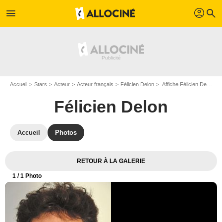
profil
menu
search
Accueil
Stars
Acteur
Acteur français
Félicien Delon
Affiche Félicien Delon
Félicien Delon
Accueil
Photos
RETOUR À LA GALERIE
1
/ 1 Photo