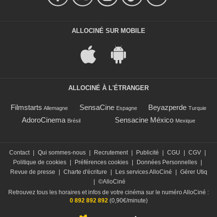
ALLOCINÉ SUR MOBILE
ALLOCINÉ À L'ÉTRANGER
Filmstarts
SensaCine
Beyazperde
Allemagne
Espagne
Turquie
AdoroCinema
Sensacine México
Brésil
Mexique
Contact
|
Qui sommes-nous
|
Recrutement
|
Publicité
|
CGU
|
CGV
|
Politique de cookies
|
Préférences cookies
|
Données Personnelles
|
Revue de presse
|
Charte d'écriture
|
Les services AlloCiné
|
Gérer Utiq
|
©AlloCiné
Retrouvez tous les horaires et infos de votre cinéma sur le numéro AlloCiné :
0 892 892 892
(0,90€/minute)