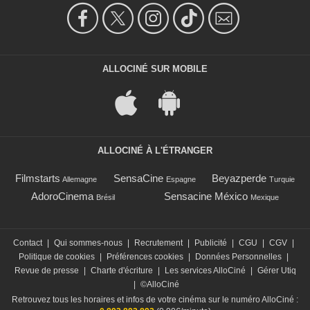
ALLOCINÉ SUR MOBILE
ALLOCINÉ À L'ÉTRANGER
Filmstarts
SensaCine
Beyazperde
Allemagne
Espagne
Turquie
AdoroCinema
Sensacine México
Brésil
Mexique
Contact
|
Qui sommes-nous
|
Recrutement
|
Publicité
|
CGU
|
CGV
|
Politique de cookies
|
Préférences cookies
|
Données Personnelles
|
Revue de presse
|
Charte d'écriture
|
Les services AlloCiné
|
Gérer Utiq
|
©AlloCiné
Retrouvez tous les horaires et infos de votre cinéma sur le numéro AlloCiné :