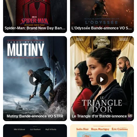
Spider-Man: Brand New Day Bande-annonce VO STFR
L'Odyssée Bande-annonce VO STFR
Mutiny Bande-annonce VO STFR
Le Triangle d'or Bande-annonce VF