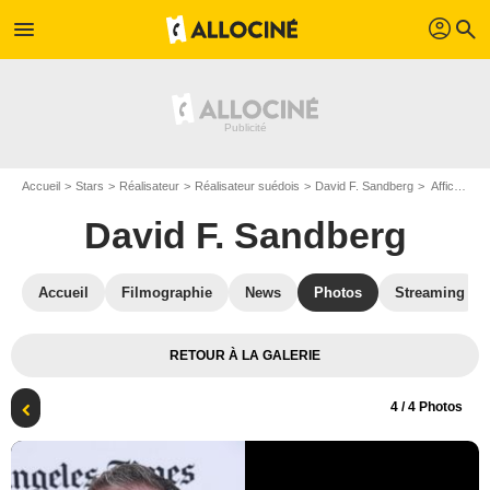
profil
menu
search
Accueil
Stars
Réalisateur
Réalisateur suédois
David F. Sandberg
Affiche David F. Sandberg
David F. Sandberg
Accueil
Filmographie
News
Photos
Streaming
RETOUR À LA GALERIE
4
/ 4 Photos