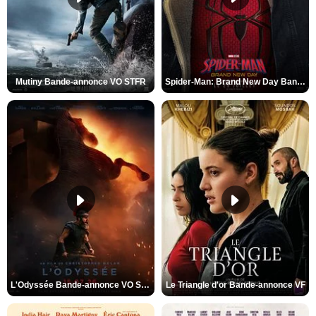
Mutiny Bande-annonce VO STFR
Spider-Man: Brand New Day Bande-annonce VO STFR
L'Odyssée Bande-annonce VO STFR
Le Triangle d'or Bande-annonce VF