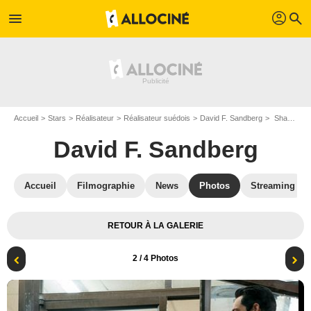
profil
menu
search
Accueil
Stars
Réalisateur
Réalisateur suédois
David F. Sandberg
Shazam! : Photo Zachary Levi, David F. Sandberg
David F. Sandberg
Accueil
Filmographie
News
Photos
Streaming
RETOUR À LA GALERIE
2
/ 4 Photos