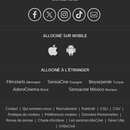
ALLOCINÉ SUR MOBILE
ALLOCINÉ À L'ÉTRANGER
Filmstarts
SensaCine
Beyazperde
Allemagne
Espagne
Turquie
AdoroCinema
Sensacine México
Brésil
Mexique
Contact
|
Qui sommes-nous
|
Recrutement
|
Publicité
|
CGU
|
CGV
|
Politique de cookies
|
Préférences cookies
|
Données Personnelles
|
Revue de presse
|
Charte d'écriture
|
Les services AlloCiné
|
Gérer Utiq
|
©AlloCiné