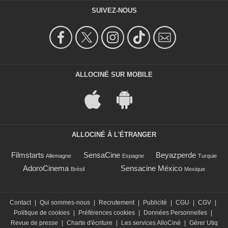
SUIVEZ-NOUS
ALLOCINÉ SUR MOBILE
ALLOCINÉ À L'ÉTRANGER
Filmstarts
SensaCine
Beyazperde
Allemagne
Espagne
Turquie
AdoroCinema
Sensacine México
Brésil
Mexique
Contact
|
Qui sommes-nous
|
Recrutement
|
Publicité
|
CGU
|
CGV
|
Politique de cookies
|
Préférences cookies
|
Données Personnelles
|
Revue de presse
|
Charte d'écriture
|
Les services AlloCiné
|
Gérer Utiq