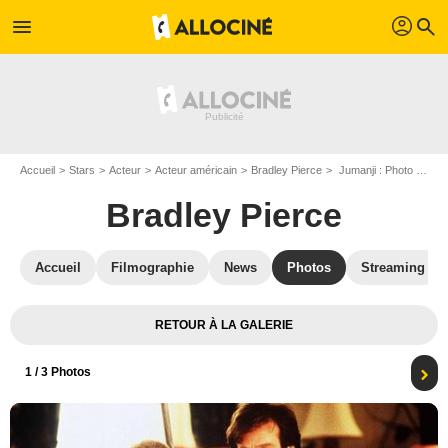
profil
menu
search
Accueil
Stars
Acteur
Acteur américain
Bradley Pierce
Jumanji : Photo Robin Williams, Bonnie Hunt, Bradley Pierce, Kirsten Dunst
Bradley Pierce
Accueil
Filmographie
News
Photos
Streaming
RETOUR À LA GALERIE
1
/ 3 Photos