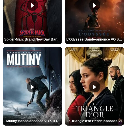
Spider-Man: Brand New Day Bande-annonce VO STFR
L'Odyssée Bande-annonce VO STFR
Mutiny Bande-annonce VO STFR
Le Triangle d'or Bande-annonce VF