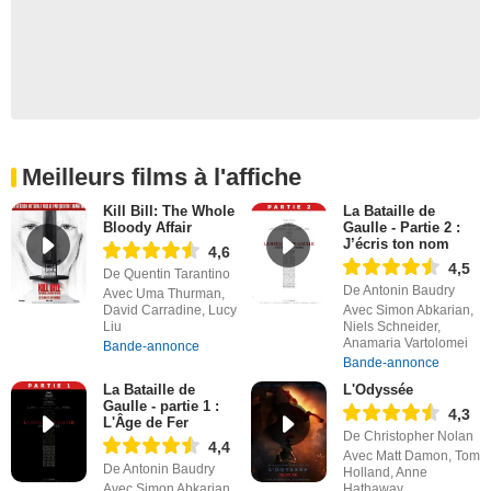
Meilleurs films à l'affiche
Kill Bill: The Whole
La Bataille de
Bloody Affair
Gaulle - Partie 2 :
J’écris ton nom
4,6
4,5
De Quentin Tarantino
De Antonin Baudry
Avec Uma Thurman,
David Carradine, Lucy
Avec Simon Abkarian,
Liu
Niels Schneider,
Anamaria Vartolomei
Bande-annonce
Bande-annonce
La Bataille de
L'Odyssée
Gaulle - partie 1 :
4,3
L'Âge de Fer
De Christopher Nolan
4,4
Avec Matt Damon, Tom
De Antonin Baudry
Holland, Anne
Avec Simon Abkarian,
Hathaway