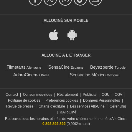
ALLOCINÉ SUR MOBILE
ALLOCINÉ À L'ÉTRANGER
Filmstarts
SensaCine
Beyazperde
Allemagne
Espagne
Turquie
AdoroCinema
Sensacine México
Brésil
Mexique
Contact
|
Qui sommes-nous
|
Recrutement
|
Publicité
|
CGU
|
CGV
|
Politique de cookies
|
Préférences cookies
|
Données Personnelles
|
Revue de presse
|
Charte d'écriture
|
Les services AlloCiné
|
Gérer Utiq
|
©AlloCiné
Retrouvez tous les horaires et infos de votre cinéma sur le numéro AlloCiné :
0 892 892 892
(0,90€/minute)