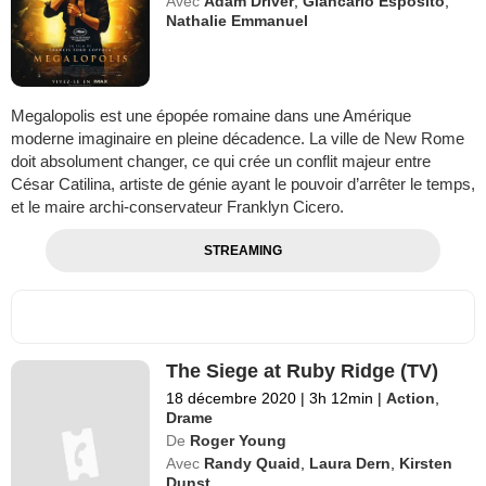
Avec
Adam Driver
,
Giancarlo Esposito
,
Nathalie Emmanuel
Megalopolis est une épopée romaine dans une Amérique
moderne imaginaire en pleine décadence. La ville de New Rome
doit absolument changer, ce qui crée un conflit majeur entre
César Catilina, artiste de génie ayant le pouvoir d’arrêter le temps,
et le maire archi-conservateur Franklyn Cicero.
STREAMING
The Siege at Ruby Ridge (TV)
18 décembre 2020
|
3h 12min
|
Action
,
Drame
De
Roger Young
Avec
Randy Quaid
,
Laura Dern
,
Kirsten
Dunst