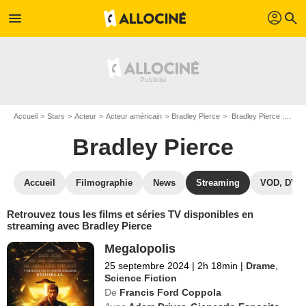
profil
menu
search
Accueil
Stars
Acteur
Acteur américain
Bradley Pierce
Bradley Pierce : Films et séries online
Bradley Pierce
Accueil
Filmographie
News
Streaming
VOD, DVD
Retrouvez tous les films et séries TV disponibles en
streaming avec Bradley Pierce
Megalopolis
25 septembre 2024
|
2h 18min
|
Drame
,
Science Fiction
De
Francis Ford Coppola