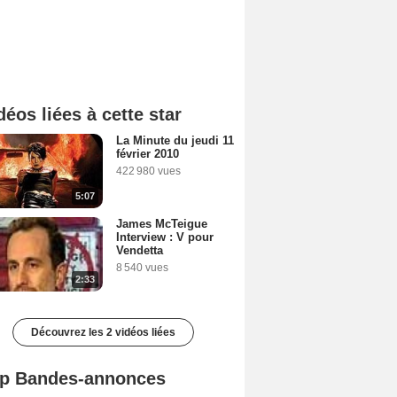
déos liées à cette star
La Minute du jeudi 11
février 2010
422 980 vues
5:07
James McTeigue
Interview : V pour
Vendetta
8 540 vues
2:33
Découvrez les 2 vidéos liées
p Bandes-annonces
Mutiny Bande-annonce VO STFR
Spider-Man: Brand New Day Bande-annonce VO STFR
L'Odyssée Bande-annonce VO STFR