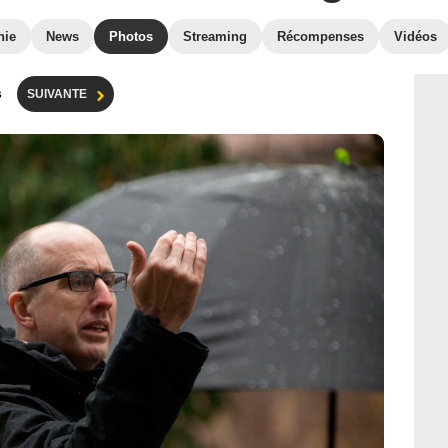
hie
News
Photos
Streaming
Récompenses
Vidéos
s
SUIVANTE