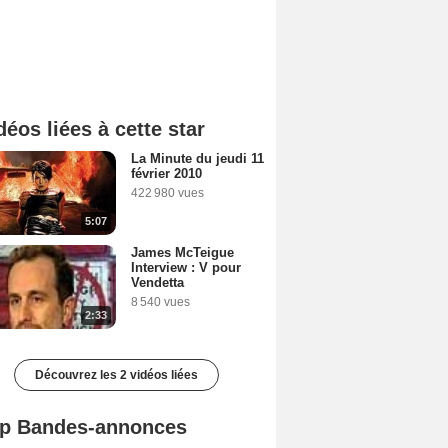
déos liées à cette star
La Minute du jeudi 11
février 2010
422 980 vues
5:07
James McTeigue
Interview : V pour
Vendetta
8 540 vues
2:33
Découvrez les 2 vidéos liées
p Bandes-annonces
Mutiny Bande-annonce VO STFR
Spider-Man: Brand New Day Bande-annonce VO STFR
L'Odyssée Bande-annonce VO STFR