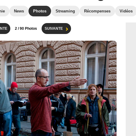
hie
News
Photos
Streaming
Récompenses
Vidéos
NTE
2
/ 90 Photos
SUIVANTE