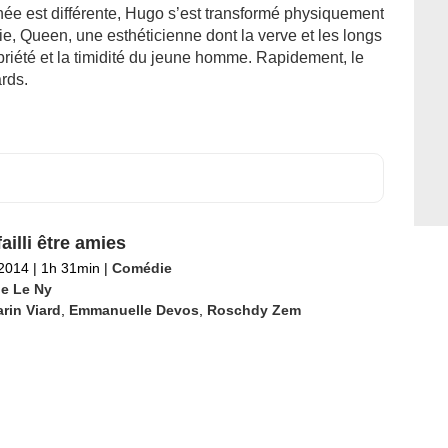
nnée est différente, Hugo s’est transformé physiquement
e, Queen, une esthéticienne dont la verve et les longs
riété et la timidité du jeune homme. Rapidement, le
ards.
ailli être amies
 2014
|
1h 31min
|
Comédie
e Le Ny
rin Viard
,
Emmanuelle Devos
,
Roschdy Zem