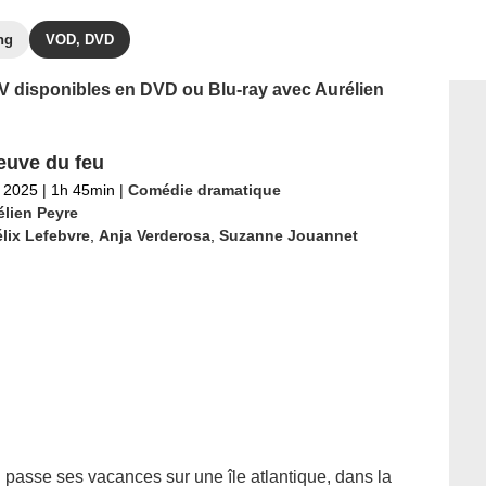
ng
VOD, DVD
 TV disponibles en DVD ou Blu-ray avec Aurélien
euve du feu
 2025
|
1h 45min
|
Comédie dramatique
élien Peyre
lix Lefebvre
,
Anja Verderosa
,
Suzanne Jouannet
passe ses vacances sur une île atlantique, dans la