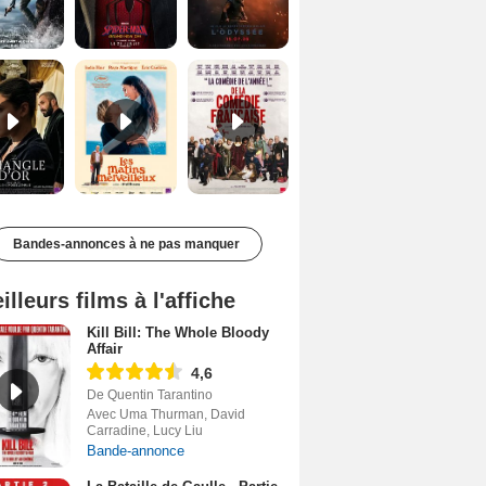
Le Triangle d'or Bande-annonce VF
Les Matins merveilleux Bande-annonce VF
De la Comédie-Française Teaser VF
Bandes-annonces à ne pas manquer
illeurs films à l'affiche
Kill Bill: The Whole Bloody
Affair
4,6
De Quentin Tarantino
Avec Uma Thurman, David
Carradine, Lucy Liu
Bande-annonce