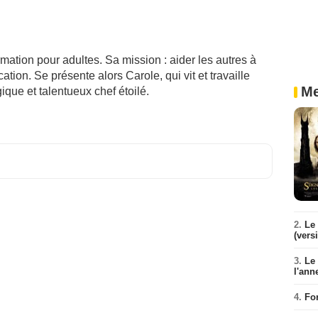
rmation pour adultes. Sa mission : aider les autres à
ation. Se présente alors Carole, qui vit et travaille
Me
que et talentueux chef étoilé.
2.
Le 
(vers
3.
Le
l'ann
4.
Fo