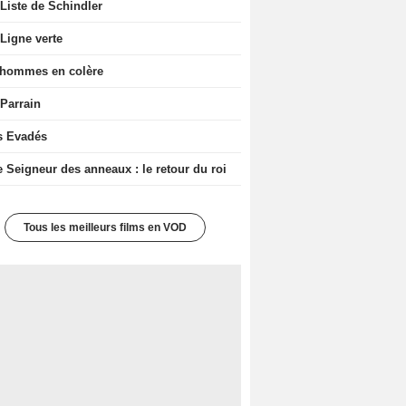
Liste de Schindler
Ligne verte
 hommes en colère
 Parrain
s Evadés
e Seigneur des anneaux : le retour du roi
Tous les meilleurs films en VOD