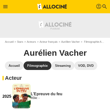
profil
menu
search
Accueil
Stars
Acteurs
Acteur français
Aurélien Vacher
Filmographie Aurélien Vacher
Aurélien Vacher
Accueil
Filmographie
Streaming
VOD, DVD
Acteur
L’Epreuve du feu
2025
Rôle: -