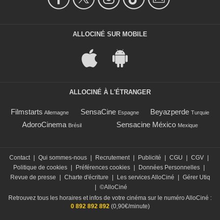
ALLOCINÉ SUR MOBILE
ALLOCINÉ À L'ÉTRANGER
Filmstarts
SensaCine
Beyazperde
Allemagne
Espagne
Turquie
AdoroCinema
Sensacine México
Brésil
Mexique
Contact
|
Qui sommes-nous
|
Recrutement
|
Publicité
|
CGU
|
CGV
|
Politique de cookies
|
Préférences cookies
|
Données Personnelles
|
Revue de presse
|
Charte d'écriture
|
Les services AlloCiné
|
Gérer Utiq
|
©AlloCiné
Retrouvez tous les horaires et infos de votre cinéma sur le numéro AlloCiné :
0 892 892 892
(0,90€/minute)