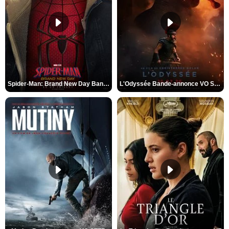
Spider-Man: Brand New Day Bande-annonce VO STFR
L'Odyssée Bande-annonce VO STFR