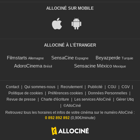
ALLOCINÉ SUR MOBILE
ALLOCINÉ À L'ÉTRANGER
Filmstarts
SensaCine
Beyazperde
Allemagne
Espagne
Turquie
AdoroCinema
Sensacine México
Brésil
Mexique
Contact
|
Qui sommes-nous
|
Recrutement
|
Publicité
|
CGU
|
CGV
|
Politique de cookies
|
Préférences cookies
|
Données Personnelles
|
Revue de presse
|
Charte d'écriture
|
Les services AlloCiné
|
Gérer Utiq
|
©AlloCiné
Retrouvez tous les horaires et infos de votre cinéma sur le numéro AlloCiné :
0 892 892 892
(0,90€/minute)