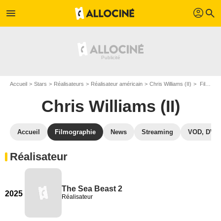
profil
menu
search
Accueil
Stars
Réalisateurs
Réalisateur américain
Chris Williams (II)
Filmographie Chris Williams (II)
Chris Williams (II)
Accueil
Filmographie
News
Streaming
VOD, DVD
Réalisateur
The Sea Beast 2
2025
Réalisateur