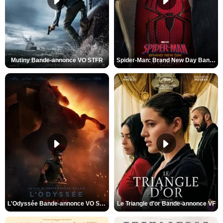
Mutiny Bande-annonce VO STFR
Spider-Man: Brand New Day Bande-annonce VO STFR
L'Odyssée Bande-annonce VO STFR
Le Triangle d'or Bande-annonce VF