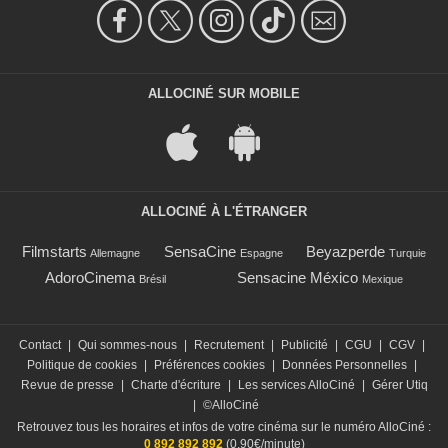
ALLOCINÉ SUR MOBILE
ALLOCINÉ À L'ÉTRANGER
Filmstarts
SensaCine
Beyazperde
Allemagne
Espagne
Turquie
AdoroCinema
Sensacine México
Brésil
Mexique
Contact
|
Qui sommes-nous
|
Recrutement
|
Publicité
|
CGU
|
CGV
|
Politique de cookies
|
Préférences cookies
|
Données Personnelles
|
Revue de presse
|
Charte d'écriture
|
Les services AlloCiné
|
Gérer Utiq
|
©AlloCiné
Retrouvez tous les horaires et infos de votre cinéma sur le numéro AlloCiné :
0 892 892 892
(0,90€/minute)