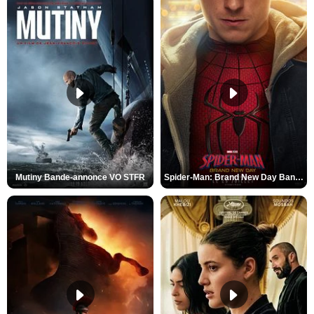
Mutiny Bande-annonce VO STFR
Spider-Man: Brand New Day Bande-annonce VO STFR