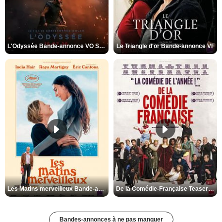
L'Odyssée Bande-annonce VO STFR
Le Triangle d'or Bande-annonce VF
Les Matins merveilleux Bande-annonce VF
De la Comédie-Française Teaser VF
Bandes-annonces à ne pas manquer