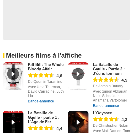
Meilleurs films à l'affiche
Kill Bill: The Whole
La Bataille de
Bloody Affair
Gaulle - Partie 2 :
J’écris ton nom
4,6
4,5
De Quentin Tarantino
De Antonin Baudry
Avec Uma Thurman,
David Carradine, Lucy
Avec Simon Abkarian,
Liu
Niels Schneider,
Anamaria Vartolomei
Bande-annonce
Bande-annonce
La Bataille de
L'Odyssée
Gaulle - partie 1 :
4,3
L'Âge de Fer
De Christopher Nolan
4,4
Avec Matt Damon, Tom