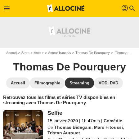
profil
menu
search
Accueil
Stars
Acteur
Acteur français
Thomas De Pourquery
Thomas De Pourquery : Films et séries online
Thomas De Pourquery
Accueil
Filmographie
Streaming
VOD, DVD
Retrouvez tous les films et séries TV disponibles en
streaming avec Thomas De Pourquery
Selfie
15 janvier 2020
|
1h 47min
|
Comédie
De
Thomas Bidegain
,
Marc Fitoussi
,
Tristan Aurouet