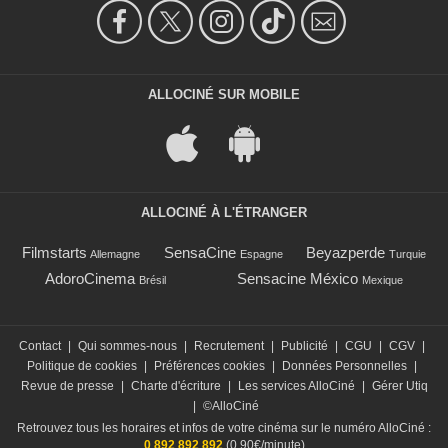
ALLOCINÉ SUR MOBILE
ALLOCINÉ À L'ÉTRANGER
Filmstarts
SensaCine
Beyazperde
Allemagne
Espagne
Turquie
AdoroCinema
Sensacine México
Brésil
Mexique
Contact
|
Qui sommes-nous
|
Recrutement
|
Publicité
|
CGU
|
CGV
|
Politique de cookies
|
Préférences cookies
|
Données Personnelles
|
Revue de presse
|
Charte d'écriture
|
Les services AlloCiné
|
Gérer Utiq
|
©AlloCiné
Retrouvez tous les horaires et infos de votre cinéma sur le numéro AlloCiné :
0 892 892 892
(0,90€/minute)