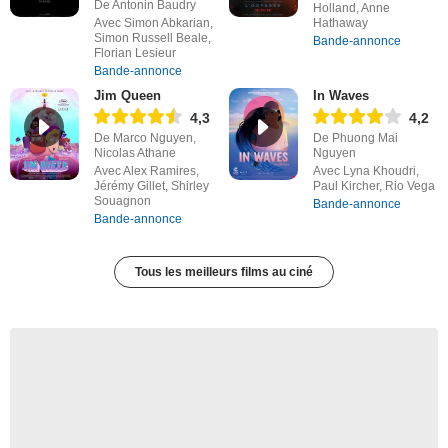
De Antonin Baudry
Holland, Anne
Avec Simon Abkarian,
Hathaway
Simon Russell Beale,
Bande-annonce
Florian Lesieur
Bande-annonce
Jim Queen
In Waves
4,3
4,2
De Marco Nguyen,
De Phuong Mai
Nicolas Athane
Nguyen
Avec Alex Ramires,
Avec Lyna Khoudri,
Jérémy Gillet, Shirley
Paul Kircher, Rio Vega
Souagnon
Bande-annonce
Bande-annonce
Tous les meilleurs films au ciné