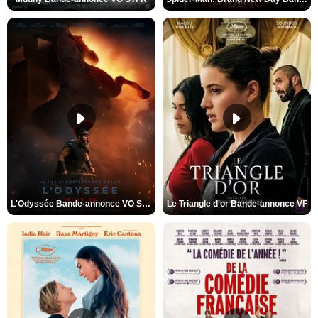
L'Odyssée Bande-annonce VO STFR
Le Triangle d'or Bande-annonce VF