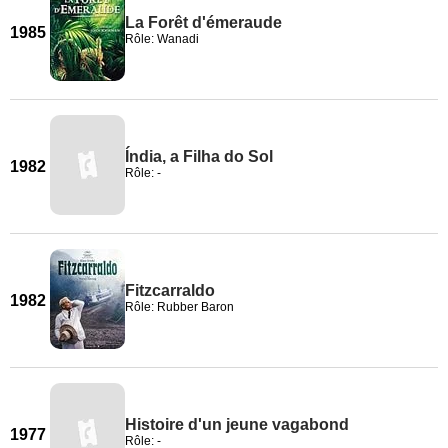
La Forêt d'émeraude
1985
Rôle: Wanadi
Índia, a Filha do Sol
1982
Rôle: -
Fitzcarraldo
1982
Rôle: Rubber Baron
Histoire d'un jeune vagabond
1977
Rôle: -