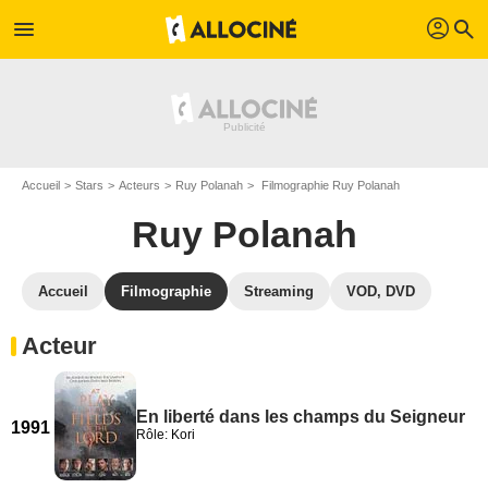
profil
menu
search
Accueil
Stars
Acteurs
Ruy Polanah
Filmographie Ruy Polanah
Ruy Polanah
Accueil
Filmographie
Streaming
VOD, DVD
Acteur
En liberté dans les champs du Seigneur
1991
Rôle: Kori