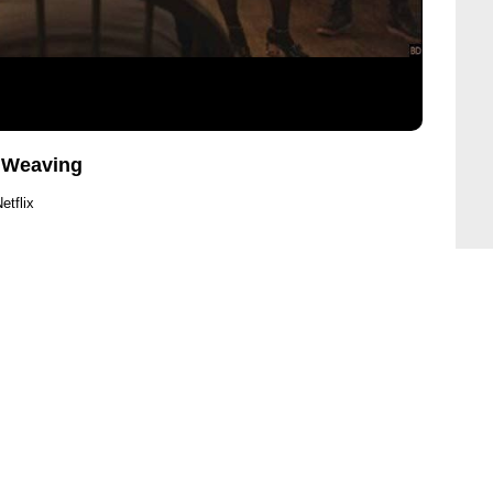
a Weaving
etflix