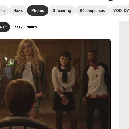
hie
News
Photos
Streaming
Récompenses
VOD, D
NTE
73
/ 73 Photos