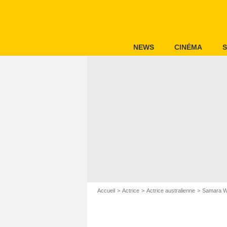
NEWS
CINÉMA
S
Accueil
Actrice
Actrice australienne
Samara W