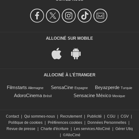
ALLOCINÉ SUR MOBILE
ALLOCINÉ À L'ÉTRANGER
Filmstarts
SensaCine
Beyazperde
Allemagne
Espagne
Turquie
AdoroCinema
Sensacine México
Brésil
Mexique
Contact
|
Qui sommes-nous
|
Recrutement
|
Publicité
|
CGU
|
CGV
|
Politique de cookies
|
Préférences cookies
|
Données Personnelles
|
Revue de presse
|
Charte d'écriture
|
Les services AlloCiné
|
Gérer Utiq
|
©AlloCiné