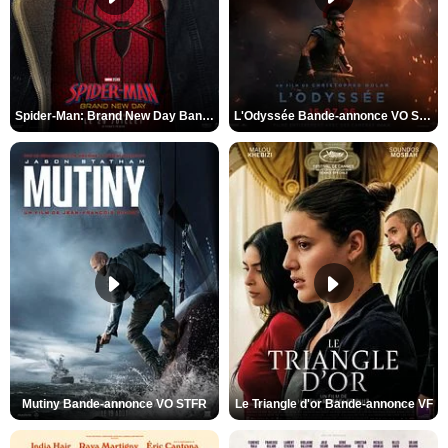
Spider-Man: Brand New Day Bande-annonce VO STFR
L'Odyssée Bande-annonce VO STFR
Mutiny Bande-annonce VO STFR
Le Triangle d'or Bande-annonce VF