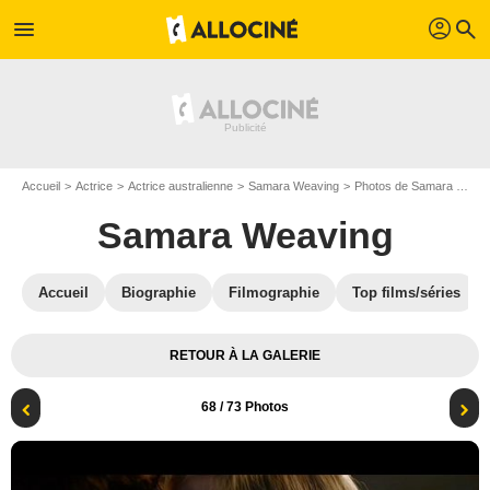
profil
menu
search
Accueil
Actrice
Actrice australienne
Samara Weaving
Photos de Samara Weaving
Samara Weaving
Accueil
Biographie
Filmographie
Top films/séries
RETOUR À LA GALERIE
68
/ 73 Photos