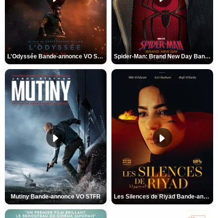
L'Odyssée Bande-annonce VO STFR
Spider-Man: Brand New Day Bande-annonce VO STFR
Mutiny Bande-annonce VO STFR
Les Silences de Riyad Bande-annonce VO STFR