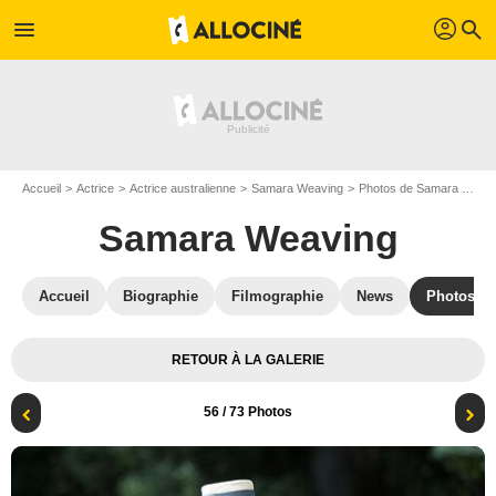
profil
menu
search
Accueil
Actrice
Actrice australienne
Samara Weaving
Photos de Samara Weaving
Samara Weaving
Accueil
Biographie
Filmographie
News
Photos
RETOUR À LA GALERIE
56
/ 73 Photos