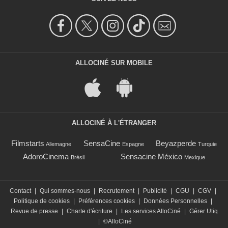
ALLOCINÉ SUR MOBILE
ALLOCINÉ À L'ÉTRANGER
Filmstarts
SensaCine
Beyazperde
Allemagne
Espagne
Turquie
AdoroCinema
Sensacine México
Brésil
Mexique
Contact
|
Qui sommes-nous
|
Recrutement
|
Publicité
|
CGU
|
CGV
|
Politique de cookies
|
Préférences cookies
|
Données Personnelles
|
Revue de presse
|
Charte d'écriture
|
Les services AlloCiné
|
Gérer Utiq
|
©AlloCiné