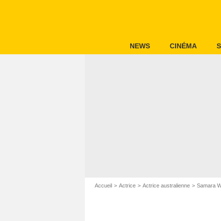
NEWS
CINÉMA
S
Accueil
Actrice
Actrice australienne
Samara W