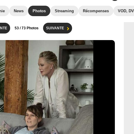
hie
News
Photos
Streaming
Récompenses
VOD, D
NTE
53
/ 73 Photos
SUIVANTE