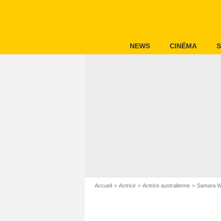
NEWS
CINÉMA
S
Accueil
Actrice
Actrice australienne
Samara W