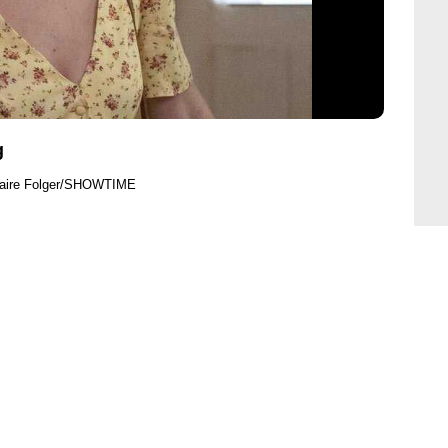
g
laire Folger/SHOWTIME