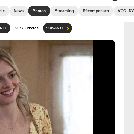
hie
News
Photos
Streaming
Récompenses
VOD, D
NTE
51
/ 73 Photos
SUIVANTE