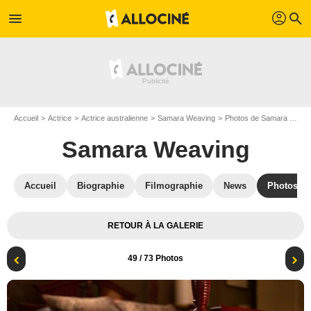
profil
menu
search
Accueil
Actrice
Actrice australienne
Samara Weaving
Photos de Samara Weaving
Samara Weaving
Accueil
Biographie
Filmographie
News
Photos
RETOUR À LA GALERIE
49
/ 73 Photos