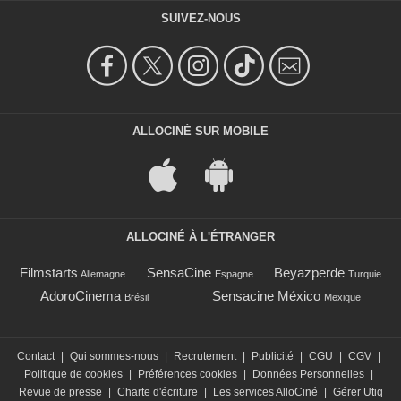
SUIVEZ-NOUS
ALLOCINÉ SUR MOBILE
ALLOCINÉ À L'ÉTRANGER
Filmstarts
SensaCine
Beyazperde
Allemagne
Espagne
Turquie
AdoroCinema
Sensacine México
Brésil
Mexique
Contact
|
Qui sommes-nous
|
Recrutement
|
Publicité
|
CGU
|
CGV
|
Politique de cookies
|
Préférences cookies
|
Données Personnelles
|
Revue de presse
|
Charte d'écriture
|
Les services AlloCiné
|
Gérer Utiq