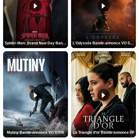
Spider-Man: Brand New Day Bande-annonce VO STFR
L'Odyssée Bande-annonce VO STFR
Mutiny Bande-annonce VO STFR
Le Triangle d'or Bande-annonce VF