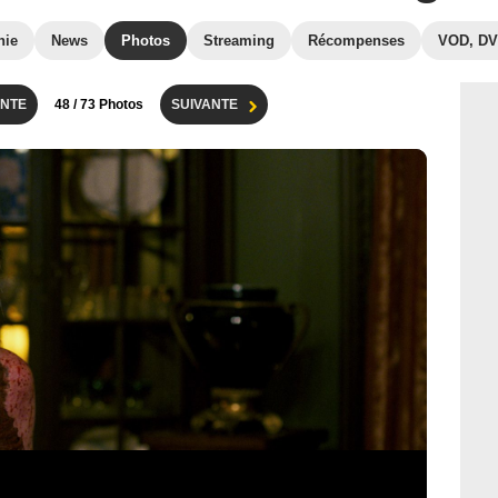
hie
News
Photos
Streaming
Récompenses
VOD, D
NTE
48
/ 73 Photos
SUIVANTE