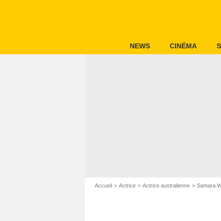
NEWS
CINÉMA
S
Accueil
Actrice
Actrice australienne
Samara W