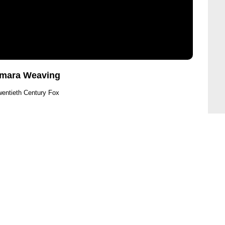
amara Weaving
wentieth Century Fox