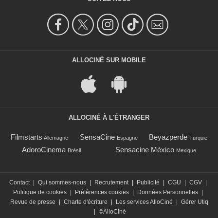
ALLOCINÉ SUR MOBILE
ALLOCINÉ À L'ÉTRANGER
Filmstarts
SensaCine
Beyazperde
Allemagne
Espagne
Turquie
AdoroCinema
Sensacine México
Brésil
Mexique
Contact
|
Qui sommes-nous
|
Recrutement
|
Publicité
|
CGU
|
CGV
|
Politique de cookies
|
Préférences cookies
|
Données Personnelles
|
Revue de presse
|
Charte d'écriture
|
Les services AlloCiné
|
Gérer Utiq
|
©AlloCiné