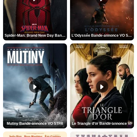
Spider-Man: Brand New Day Bande-annonce VO STFR
L'Odyssée Bande-annonce VO STFR
Mutiny Bande-annonce VO STFR
Le Triangle d'or Bande-annonce VF