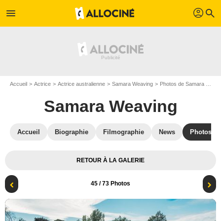
profil
menu
search
Accueil
Actrice
Actrice australienne
Samara Weaving
Photos de Samara Weaving
Samara Weaving
Accueil
Biographie
Filmographie
News
Photos
RETOUR À LA GALERIE
45
/ 73 Photos