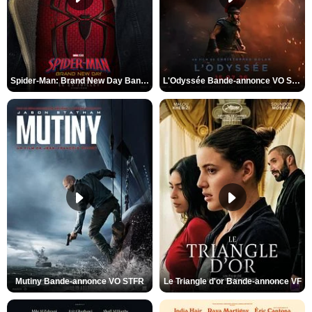
Spider-Man: Brand New Day Bande-annonce VO STFR
L'Odyssée Bande-annonce VO STFR
Mutiny Bande-annonce VO STFR
Le Triangle d'or Bande-annonce VF