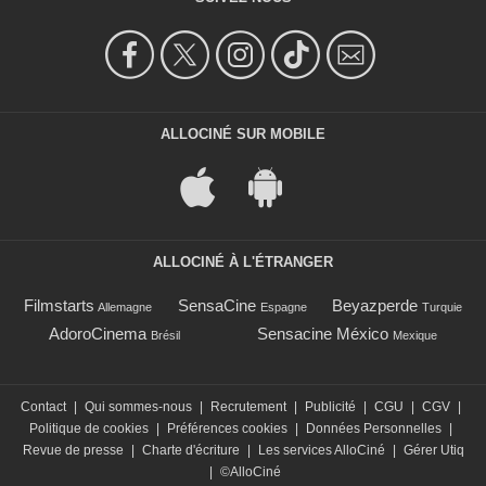
ALLOCINÉ SUR MOBILE
ALLOCINÉ À L'ÉTRANGER
Filmstarts
SensaCine
Beyazperde
Allemagne
Espagne
Turquie
AdoroCinema
Sensacine México
Brésil
Mexique
Contact
|
Qui sommes-nous
|
Recrutement
|
Publicité
|
CGU
|
CGV
|
Politique de cookies
|
Préférences cookies
|
Données Personnelles
|
Revue de presse
|
Charte d'écriture
|
Les services AlloCiné
|
Gérer Utiq
|
©AlloCiné