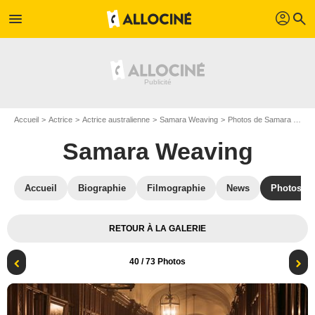
profil
menu
search
Accueil
Actrice
Actrice australienne
Samara Weaving
Photos de Samara Weaving
Samara Weaving
Accueil
Biographie
Filmographie
News
Photos
RETOUR À LA GALERIE
40
/ 73 Photos