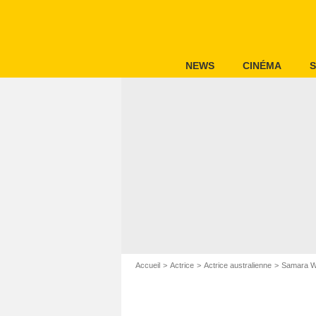
NEWS
CINÉMA
S
Accueil
Actrice
Actrice australienne
Samara W