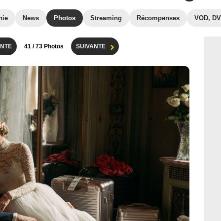
hie
News
Photos
Streaming
Récompenses
VOD, D
NTE
41
/ 73 Photos
SUIVANTE