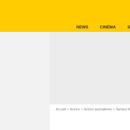
NEWS
CINÉMA
S
Accueil
Actrice
Actrice australienne
Samara W