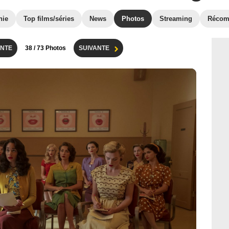
hie
Top films/séries
News
Photos
Streaming
Récom
NTE
38
/ 73 Photos
SUIVANTE