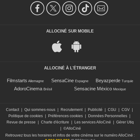
ALLOCINÉ SUR MOBILE
ALLOCINÉ À L'ÉTRANGER
Filmstarts
SensaCine
Beyazperde
Allemagne
Espagne
Turquie
AdoroCinema
Sensacine México
Brésil
Mexique
Contact
|
Qui sommes-nous
|
Recrutement
|
Publicité
|
CGU
|
CGV
|
Politique de cookies
|
Préférences cookies
|
Données Personnelles
|
Revue de presse
|
Charte d'écriture
|
Les services AlloCiné
|
Gérer Utiq
|
©AlloCiné
Retrouvez tous les horaires et infos de votre cinéma sur le numéro AlloCiné :