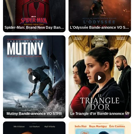
Spider-Man: Brand New Day Bande-annonce VO STFR
L'Odyssée Bande-annonce VO STFR
Mutiny Bande-annonce VO STFR
Le Triangle d'or Bande-annonce VF