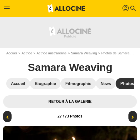
profil
menu
search
Accueil
Actrice
Actrice australienne
Samara Weaving
Photos de Samara Weaving
Samara Weaving
Accueil
Biographie
Filmographie
News
Photos
RETOUR À LA GALERIE
27
/ 73 Photos