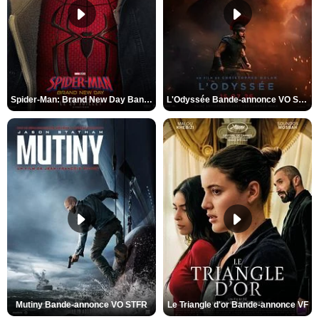
Spider-Man: Brand New Day Bande-annonce VO STFR
L'Odyssée Bande-annonce VO STFR
Mutiny Bande-annonce VO STFR
Le Triangle d'or Bande-annonce VF