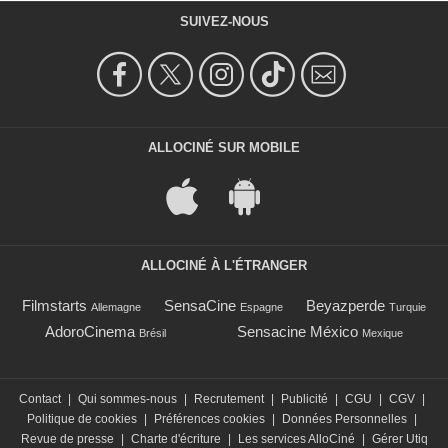
SUIVEZ-NOUS
ALLOCINÉ SUR MOBILE
ALLOCINÉ À L'ÉTRANGER
Filmstarts
SensaCine
Beyazperde
Allemagne
Espagne
Turquie
AdoroCinema
Sensacine México
Brésil
Mexique
Contact
|
Qui sommes-nous
|
Recrutement
|
Publicité
|
CGU
|
CGV
|
Politique de cookies
|
Préférences cookies
|
Données Personnelles
|
Revue de presse
|
Charte d'écriture
|
Les services AlloCiné
|
Gérer Utiq