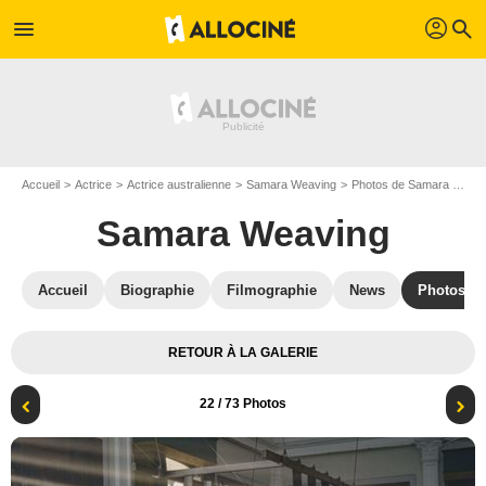
profil
menu
search
Accueil
Actrice
Actrice australienne
Samara Weaving
Photos de Samara Weaving
Samara Weaving
Accueil
Biographie
Filmographie
News
Photos
RETOUR À LA GALERIE
22
/ 73 Photos