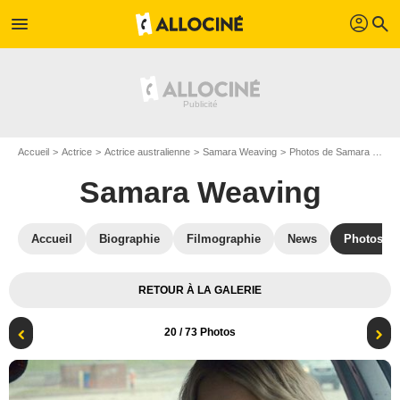
profil
menu
search
Accueil
Actrice
Actrice australienne
Samara Weaving
Photos de Samara Weaving
Samara Weaving
Accueil
Biographie
Filmographie
News
Photos
RETOUR À LA GALERIE
20
/ 73 Photos