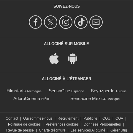
SUIVEZ-NOUS
ALLOCINÉ SUR MOBILE
ALLOCINÉ À L'ÉTRANGER
Filmstarts
SensaCine
Beyazperde
Allemagne
Espagne
Turquie
AdoroCinema
Sensacine México
Brésil
Mexique
Contact
|
Qui sommes-nous
|
Recrutement
|
Publicité
|
CGU
|
CGV
|
Politique de cookies
|
Préférences cookies
|
Données Personnelles
|
Revue de presse
|
Charte d'écriture
|
Les services AlloCiné
|
Gérer Utiq