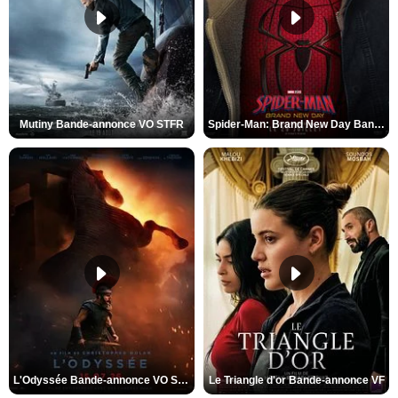
Mutiny Bande-annonce VO STFR
Spider-Man: Brand New Day Bande-annonce VO STFR
L'Odyssée Bande-annonce VO STFR
Le Triangle d'or Bande-annonce VF