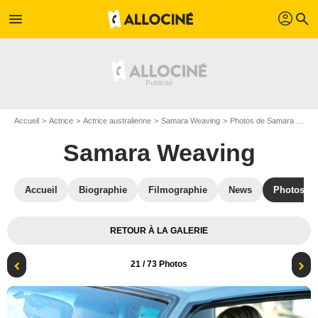
profil
menu
search
Accueil
Actrice
Actrice australienne
Samara Weaving
Photos de Samara Weaving
Samara Weaving
Accueil
Biographie
Filmographie
News
Photos
RETOUR À LA GALERIE
21
/ 73 Photos