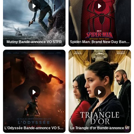
Mutiny Bande-annonce VO STFR
Spider-Man: Brand New Day Bande-annonce VO STFR
L'Odyssée Bande-annonce VO STFR
Le Triangle d'or Bande-annonce VF