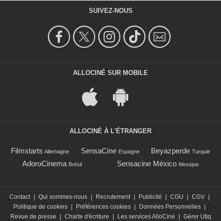
SUIVEZ-NOUS
ALLOCINÉ SUR MOBILE
ALLOCINÉ À L'ÉTRANGER
Filmstarts
SensaCine
Beyazperde
Allemagne
Espagne
Turquie
AdoroCinema
Sensacine México
Brésil
Mexique
Contact
|
Qui sommes-nous
|
Recrutement
|
Publicité
|
CGU
|
CGV
|
Politique de cookies
|
Préférences cookies
|
Données Personnelles
|
Revue de presse
|
Charte d'écriture
|
Les services AlloCiné
|
Gérer Utiq