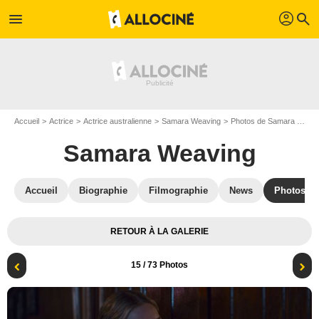
profil
menu
search
Accueil
Actrice
Actrice australienne
Samara Weaving
Photos de Samara Weaving
Samara Weaving
Accueil
Biographie
Filmographie
News
Photos
RETOUR À LA GALERIE
15
/ 73 Photos