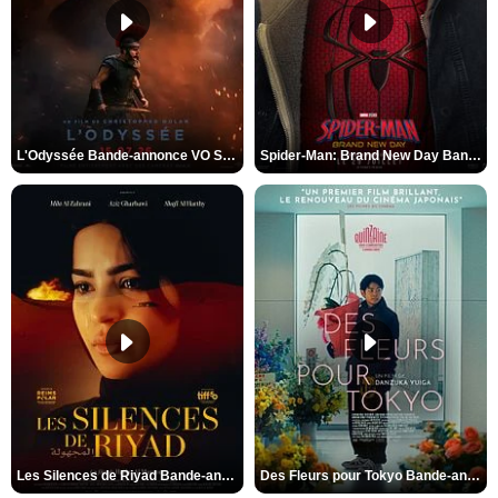
L'Odyssée Bande-annonce VO STFR
Spider-Man: Brand New Day Bande-annonce VO STFR
Les Silences de Riyad Bande-annonce VO STFR
Des Fleurs pour Tokyo Bande-annonce VO STFR