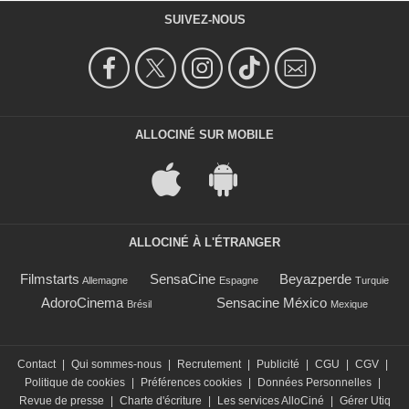
SUIVEZ-NOUS
ALLOCINÉ SUR MOBILE
ALLOCINÉ À L'ÉTRANGER
Filmstarts
SensaCine
Beyazperde
Allemagne
Espagne
Turquie
AdoroCinema
Sensacine México
Brésil
Mexique
Contact
|
Qui sommes-nous
|
Recrutement
|
Publicité
|
CGU
|
CGV
|
Politique de cookies
|
Préférences cookies
|
Données Personnelles
|
Revue de presse
|
Charte d'écriture
|
Les services AlloCiné
|
Gérer Utiq