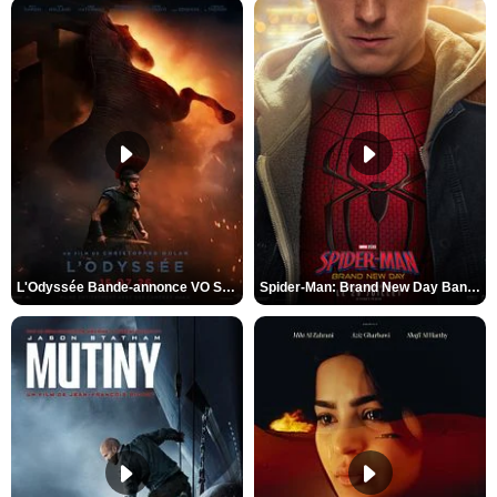
L'Odyssée Bande-annonce VO STFR
Spider-Man: Brand New Day Bande-annonce VO STFR