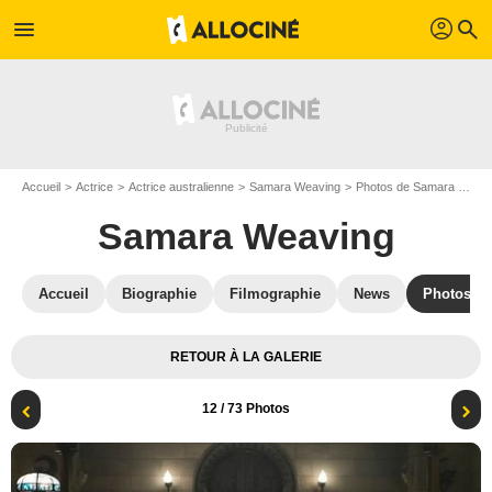
profil
menu
search
Accueil
Actrice
Actrice australienne
Samara Weaving
Photos de Samara Weaving
Samara Weaving
Accueil
Biographie
Filmographie
News
Photos
RETOUR À LA GALERIE
12
/ 73 Photos