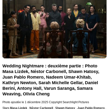
Wedding Nightmare : deuxième partie : Photo
Masa Lizdek, Néstor Carbonell, Shawn Hatosy,
Juan Pablo Romero, Nadeem Umar-Khitab,
Kathryn Newton, Sarah Michelle Gellar, Daniel
Berini, Antony Hall, Varun Saranga, Samara
Weaving, Olivia Cheng
Photo ajoutée le 1 décembre 2025
Copyright Searchlight Pictures
Stars
Masa Lizdek
,
Néstor Carbonell
,
Shawn Hatosy
,
Juan Pablo Romero
,