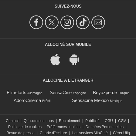
SUIVEZ-NOUS
ALLOCINÉ SUR MOBILE
ALLOCINÉ À L'ÉTRANGER
Filmstarts
SensaCine
Beyazperde
Allemagne
Espagne
Turquie
AdoroCinema
Sensacine México
Brésil
Mexique
Contact
|
Qui sommes-nous
|
Recrutement
|
Publicité
|
CGU
|
CGV
|
Politique de cookies
|
Préférences cookies
|
Données Personnelles
|
Revue de presse
|
Charte d'écriture
|
Les services AlloCiné
|
Gérer Utiq