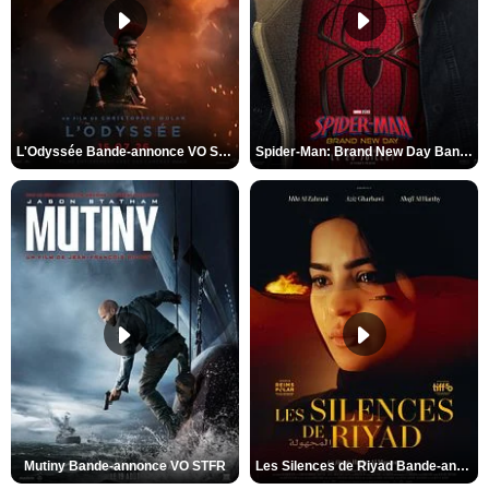
L'Odyssée Bande-annonce VO STFR
Spider-Man: Brand New Day Bande-annonce VO STFR
Mutiny Bande-annonce VO STFR
Les Silences de Riyad Bande-annonce VO STFR