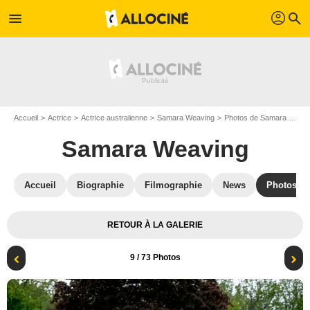
profil
menu
search
Accueil
Actrice
Actrice australienne
Samara Weaving
Photos de Samara Weaving
Samara Weaving
Accueil
Biographie
Filmographie
News
Photos
RETOUR À LA GALERIE
9
/ 73 Photos