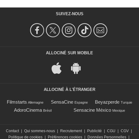
SUIVEZ-NOUS
ALLOCINÉ SUR MOBILE
ALLOCINÉ À L'ÉTRANGER
Filmstarts
SensaCine
Beyazperde
Allemagne
Espagne
Turquie
AdoroCinema
Sensacine México
Brésil
Mexique
Contact
|
Qui sommes-nous
|
Recrutement
|
Publicité
|
CGU
|
CGV
|
Politique de cookies
|
Préférences cookies
|
Données Personnelles
|