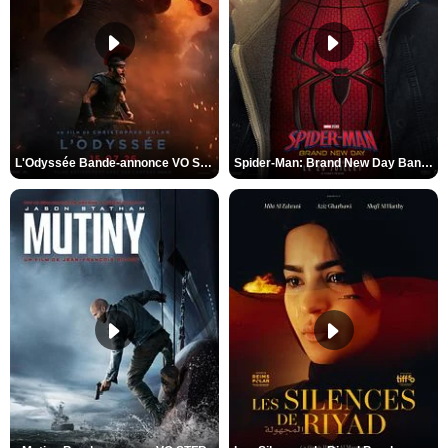
L'Odyssée Bande-annonce VO STFR
Spider-Man: Brand New Day Bande-annonce VO STFR