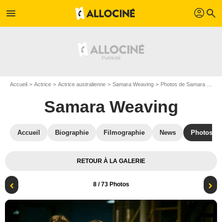
profil
menu
search
Accueil
Actrice
Actrice australienne
Samara Weaving
Photos de Samara Weaving
Samara Weaving
Accueil
Biographie
Filmographie
News
Photos
RETOUR À LA GALERIE
8
/ 73 Photos