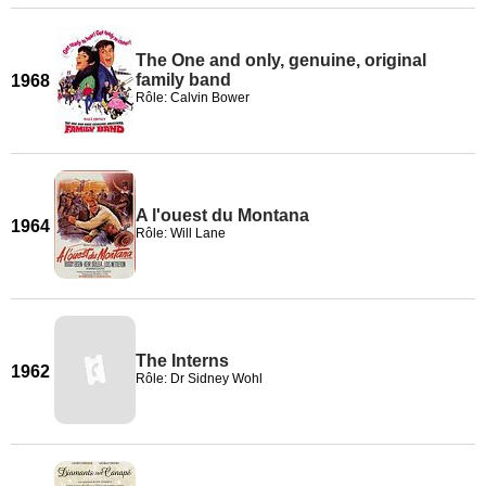
The One and only, genuine, original
family band
1968
Rôle: Calvin Bower
A l'ouest du Montana
1964
Rôle: Will Lane
The Interns
1962
Rôle: Dr Sidney Wohl