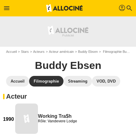
profil
menu
search
Accueil
Stars
Acteurs
Acteur américain
Buddy Ebsen
Filmographie Buddy Ebsen
Buddy Ebsen
Accueil
Filmographie
Streaming
VOD, DVD
Acteur
Working Tra$h
1990
Rôle: Vandevere Lodge