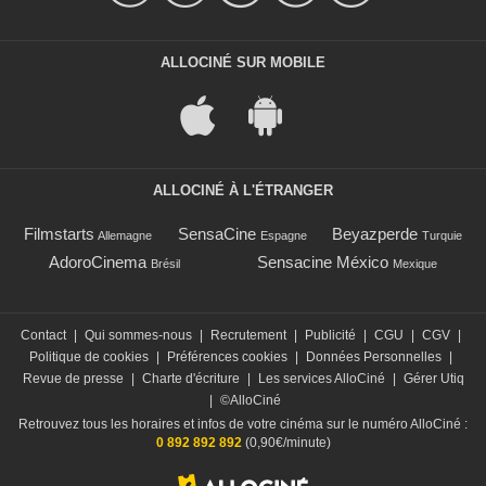
ALLOCINÉ SUR MOBILE
ALLOCINÉ À L'ÉTRANGER
Filmstarts
SensaCine
Beyazperde
Allemagne
Espagne
Turquie
AdoroCinema
Sensacine México
Brésil
Mexique
Contact
|
Qui sommes-nous
|
Recrutement
|
Publicité
|
CGU
|
CGV
|
Politique de cookies
|
Préférences cookies
|
Données Personnelles
|
Revue de presse
|
Charte d'écriture
|
Les services AlloCiné
|
Gérer Utiq
|
©AlloCiné
Retrouvez tous les horaires et infos de votre cinéma sur le numéro AlloCiné :
0 892 892 892
(0,90€/minute)