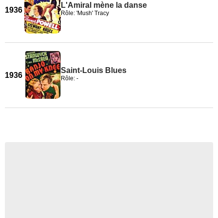
L'Amiral mène la danse
1936
Rôle: 'Mush' Tracy
Saint-Louis Blues
1936
Rôle: -