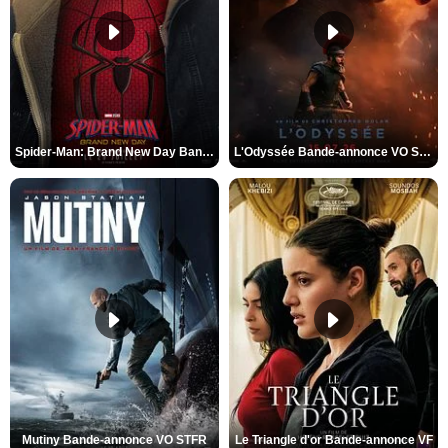
Spider-Man: Brand New Day Bande-annonce VO STFR
L'Odyssée Bande-annonce VO STFR
Mutiny Bande-annonce VO STFR
Le Triangle d'or Bande-annonce VF