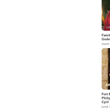
Famil
Godet
mardi
Fort 
Phili
Cyril
lundi 