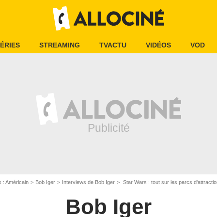
ÉRIES
STREAMING
TVACTU
VIDÉOS
VOD
s : Américain
Bob Iger
Interviews de Bob Iger
Star Wars : tout sur les parcs d'attractio
Bob Iger