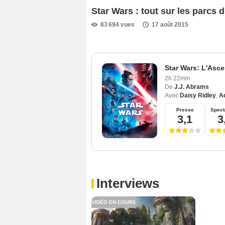
Star Wars : tout sur les parcs d
83 694 vues
17 août 2015
Star Wars: L'Asc
2h 22min
De
J.J. Abrams
Avec
Daisy Ridley
,
A
Presse
Spect
3,1
3
Interviews
VIDÉO EN COURS