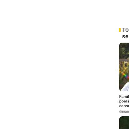
To
se
Famil
poids
conse
diman